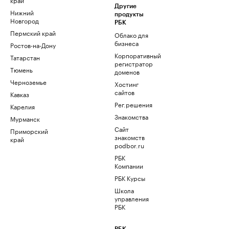
Другие
Нижний
продукты
Новгород
РБК
Пермский край
Облако для
бизнеса
Ростов-на-Дону
Корпоративный
Татарстан
регистратор
Тюмень
доменов
Черноземье
Хостинг
сайтов
Кавказ
Рег.решения
Карелия
Знакомства
Мурманск
Сайт
Приморский
знакомств
край
podbor.ru
РБК
Компании
РБК Курсы
Школа
управления
РБК