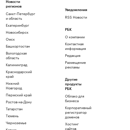
Новости
регионов
Уведомления
Санкт-Петербург
RSS Новости
и область
Екатеринбург
РБК
Новосибирск
О компании
Омск
Контактная
Башкортостан
информация
Вологодская
Редакция
область
Размещение
Калининград
рекламы
Краснодарский
край
Другие
Нижний
продукты
Новгород
РБК
Пермский край
Облако для
бизнеса
Ростов-на-Дону
Корпоративный
Татарстан
регистратор
Тюмень
доменов
Черноземье
Хостинг
сайтов
Кавказ