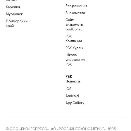
Рег.решения
Карелия
Знакомства
Мурманск
Сайт
Приморский
знакомств
край
podbor.ru
РБК
Компании
РБК Курсы
Школа
управления
РБК
РБК
Новости
iOS
Android
AppGallery
© ООО «БИЗНЕСПРЕСС», АО «РОСБИЗНЕСКОНСАЛТИНГ», 1995–