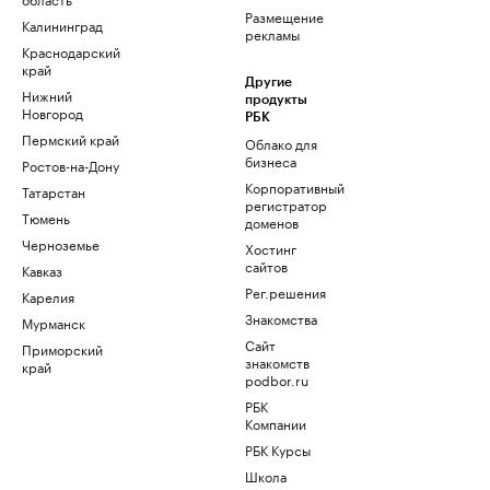
Размещение
Калининград
рекламы
Краснодарский
край
Другие
Нижний
продукты
Новгород
РБК
Пермский край
Облако для
бизнеса
Ростов-на-Дону
Корпоративный
Татарстан
регистратор
Тюмень
доменов
Черноземье
Хостинг
сайтов
Кавказ
Рег.решения
Карелия
Знакомства
Мурманск
Сайт
Приморский
знакомств
край
podbor.ru
РБК
Компании
РБК Курсы
Школа