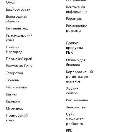
Омск
Контактная
Башкортостан
информация
Вологодская
Редакция
область
Размещение
Калининград
рекламы
Краснодарский
край
Другие
Нижний
продукты
Новгород
РБК
Пермский край
Облако для
бизнеса
Ростов-на-Дону
Корпоративный
Татарстан
регистратор
Тюмень
доменов
Черноземье
Хостинг
сайтов
Кавказ
Рег.решения
Карелия
Знакомства
Мурманск
Сайт
Приморский
знакомств
край
podbor.ru
РБК