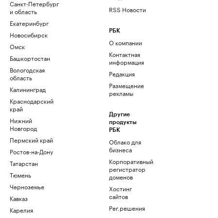
Санкт-Петербург
RSS Новости
и область
Екатеринбург
РБК
Новосибирск
О компании
Омск
Контактная
Башкортостан
информация
Вологодская
Редакция
область
Размещение
Калининград
рекламы
Краснодарский
край
Другие
Нижний
продукты
Новгород
РБК
Пермский край
Облако для
бизнеса
Ростов-на-Дону
Корпоративный
Татарстан
регистратор
Тюмень
доменов
Черноземье
Хостинг
сайтов
Кавказ
Рег.решения
Карелия