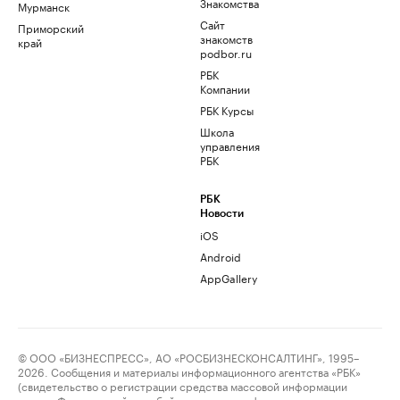
Знакомства
Мурманск
Сайт
Приморский
знакомств
край
podbor.ru
РБК
Компании
РБК Курсы
Школа
управления
РБК
РБК
Новости
iOS
Android
AppGallery
© ООО «БИЗНЕСПРЕСС», АО «РОСБИЗНЕСКОНСАЛТИНГ», 1995–
2026. Сообщения и материалы информационного агентства «РБК»
(свидетельство о регистрации средства массовой информации
выдано Федеральной службой по надзору в сфере связи,