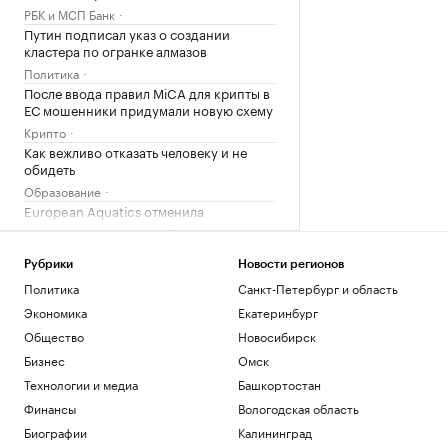
РБК и МСП Банк
Путин подписал указ о создании
кластера по огранке алмазов
Политика
После ввода правил MiCA для крипты в
ЕС мошенники придумали новую схему
Крипто
Как вежливо отказать человеку и не
обидеть
Образование
European Aquatics отменила
тренировки пловцов в Сене из-за
качества воды
Спорт
Рубрики
Новости регионов
Политика
Санкт-Петербург и область
Загрузить еще
Экономика
Екатеринбург
Общество
Новосибирск
Бизнес
Омск
Технологии и медиа
Башкортостан
Финансы
Вологодская область
Биографии
Калининград