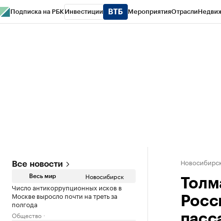
Подписка на РБК
Инвестиции
Мероприятия
Отрасли
Недви
РБК Курсы
РБК Life
Тренды
Визионеры
Национальные проекты
Горо
Спецпроекты СПб
Конференции СПб
Спецпроекты
Проверка конт
Новосибирс
Все новости
Новосибирск
Весь мир
Толм
Число антикоррупционных исков в
Москве выросло почти на треть за
Росс
полгода
Общество
пасс