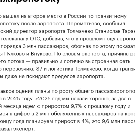
 вышел на второе место в России по транзитному
опотоку после аэропорта Шереметьево, сообщил
ский директор аэропорта Толмачево Станислав Тарав
телеканалу ОТС, добавив, что в прошлом году аэроп
порядка 3 млн пассажиров, обогнав по этому показа
 Пулково и Внуково. По словам эксперта, причина р
го потока — правильно и логично выстроенная сеть
 перевозчика S7 и логистика Толмачево, когда транз
ы даже не покидают пределов аэропорта.
равков оценил планы по росту общего пассажиропотк
 в 2025 году. «2025 год мы начали хорошо, за два с
й месяца идем с приростом 9,7% к прошлому году и
мся к цифре в 2 млн обслуженных пассажиров на кон
концу года планируем прирост в 4%, это 9,6 млн пасс
казал эксперт.