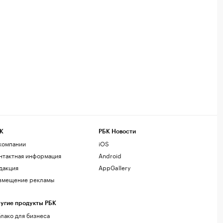
К
РБК Новости
компании
iOS
нтактная информация
Android
дакция
AppGallery
змещение рекламы
угие продукты РБК
лако для бизнеса