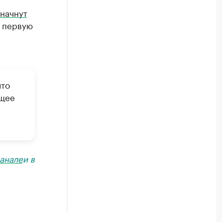
начнут
т первую
что
ящее
анале
и в