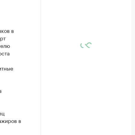
ков в
орт
телю
оста
итные
а
ец
ажиров в