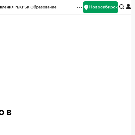
Новосибирск
вления РБК
РБК Образование
редитные рейтинги
Франшизы
Газета
ок наличной валюты
о в