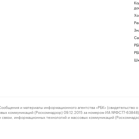
Ко
до
Хо
Ре
Зн
Са
РБ
РБ
Шк
ения и материалы информационного агентства «РБК» (свидетельство о 
овых коммуникаций (Роскомнадзор) 09.12.2015 за номером ИА №ФС77-63848) 
 связи, информационных технологий и массовых коммуникаций (Роскомнадз