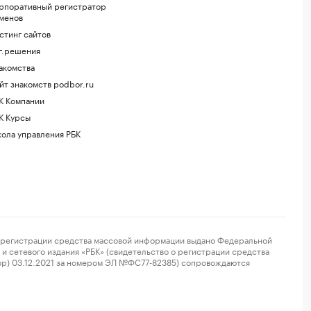
рпоративный регистратор
менов
стинг сайтов
г.решения
акомства
йт знакомств podbor.ru
К Компании
К Курсы
ола управления РБК
регистрации средства массовой информации выдано Федеральной
и сетевого издания «РБК» (свидетельство о регистрации средства
ор) 03.12.2021 за номером ЭЛ №ФС77-82385) сопровождаются