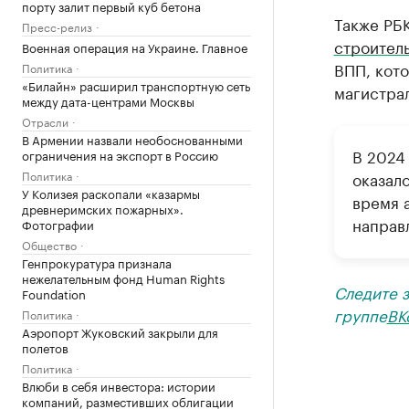
порту залит первый куб бетона
Также РБК
Пресс-релиз
строител
Военная операция на Украине. Главное
ВПП, кото
Политика
«Билайн» расширил транспортную сеть
магистрал
между дата-центрами Москвы
Отрасли
В Армении назвали необоснованными
В 2024
ограничения на экспорт в Россию
Политика
оказал
У Колизея раскопали «казармы
время 
древнеримских пожарных».
направ
Фотографии
Общество
Генпрокуратура признала
нежелательным фонд Human Rights
Следите 
Foundation
группе
ВК
Политика
Аэропорт Жуковский закрыли для
полетов
Политика
Влюби в себя инвестора: истории
компаний, разместивших облигации