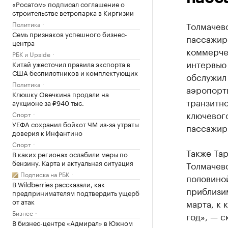
«Росатом» подписал соглашение о
строительстве ветропарка в Киргизии
Политика
Толмачево
Семь признаков успешного бизнес-
пассажир
центра
коммерче
РБК и Upside
интервью 
Китай ужесточил правила экспорта в
США беспилотников и комплектующих
обслужил 
Политика
аэропорты
Клюшку Овечкина продали на
транзитно
аукционе за ₽940 тыс.
ключевого
Спорт
УЕФА сохранил бойкот ЧМ из-за утраты
пассажир
доверия к Инфантино
Спорт
Также Та
В каких регионах ослабили меры по
бензину. Карта и актуальная ситуация
Толмачево
Подписка на РБК
половино
В Wildberries рассказали, как
приблизи
предпринимателям подтвердить ущерб
от атак
марта, к 
Бизнес
год», — с
В бизнес-центре «Адмирал» в Южном