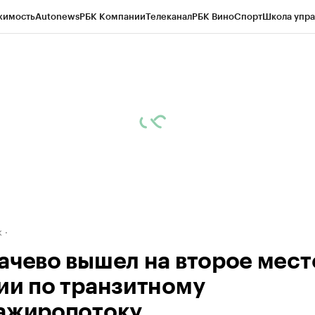
жимость
Autonews
РБК Компании
Телеканал
РБК Вино
Спорт
Школа упра
д
Стиль
Крипто
РБК Бизнес-среда
Дискуссионный клуб
Исследования
К
рагентов
Политика
Экономика
Бизнес
Технологии и медиа
Финансы
Рын
к
ачево вышел на второе мест
ии по транзитному
ажиропотоку