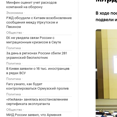
Минфин оценит учет расходов
компаний на оборону
Экономика
В ходе по
РЖД обсудили с Китаем возобновление
подвели и
сообщения между Иркутском и
Пекином
Общество
ЕК не увидела связи России с
миграционным кризисом в Сеуте
Политика
За день в регионах России сбили 281
украинский беспилотник
Политика
В Киеве заявили о 16 тыс. иностранцев
в рядах ВСУ
Политика
Fars узнало, как будет
контролироваться Ормузский пролив
Политика
«ИжАвиа» занялась восстановлением
сертификата эксплуатанта
Общество
МИД России заявил, что Армения