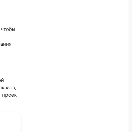
 чтобы
рания
ой
аказов,
в проект