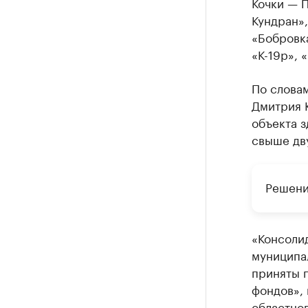
Кочки — 
Кундран»,
«Бобровк
«К-19р»,
По слова
Дмитрия К
объекта з
свыше дву
Решени
«Консолид
муниципа
приняты 
фондов», 
областно