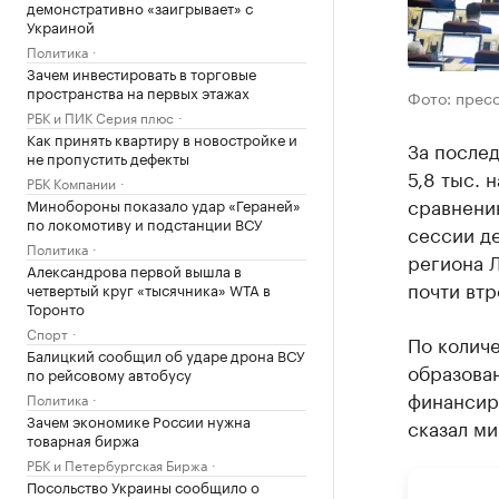
демонстративно «заигрывает» с
Украиной
Политика
Зачем инвестировать в торговые
пространства на первых этажах
Фото: прес
РБК и ПИК Серия плюс
Как принять квартиру в новостройке и
За послед
не пропустить дефекты
5,8 тыс. 
РБК Компании
сравнени
Минобороны показало удар «Гераней»
по локомотиву и подстанции ВСУ
сессии д
Политика
региона 
Александрова первой вышла в
почти втр
четвертый круг «тысячника» WTA в
Торонто
Спорт
По количе
Балицкий сообщил об ударе дрона ВСУ
образова
по рейсовому автобусу
финансир
Политика
Зачем экономике России нужна
сказал ми
товарная биржа
РБК и Петербургская Биржа
Посольство Украины сообщило о