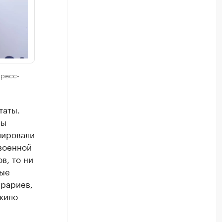
пресс-
таты.
мы
лировали
военной
в, то ни
вые
грариев,
жило