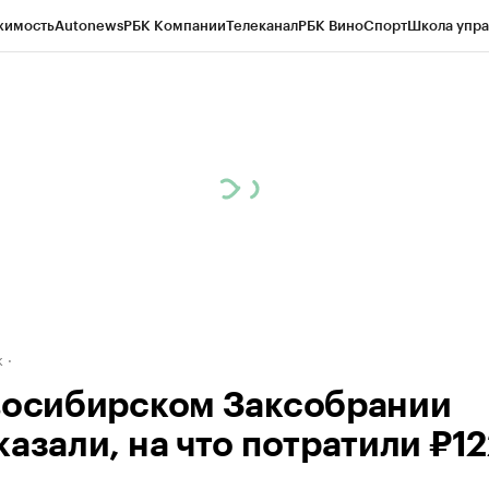
жимость
Autonews
РБК Компании
Телеканал
РБК Вино
Спорт
Школа упра
д
Стиль
Крипто
РБК Бизнес-среда
Дискуссионный клуб
Исследования
К
рагентов
Политика
Экономика
Бизнес
Технологии и медиа
Финансы
Рын
к
восибирском Заксобрании
казали, на что потратили ₽1