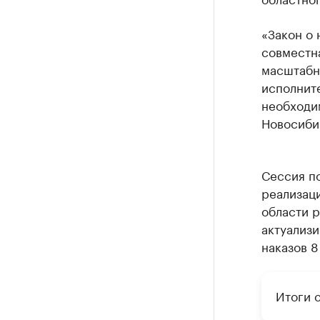
«Закон о 
совместна
масштабны
исполните
необходи
Новосиби
Сессия п
реализац
области р
актуализи
наказов 8
Итоги 