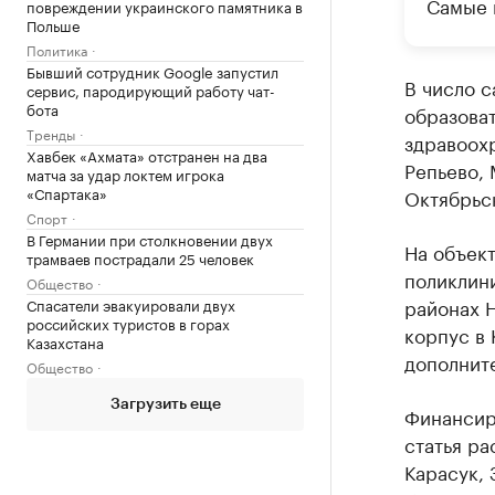
Самые 
повреждении украинского памятника в
Польше
Политика
Бывший сотрудник Google запустил
В число 
сервис, пародирующий работу чат-
бота
образоват
Тренды
здравоохр
Хавбек «Ахмата» отстранен на два
Репьево, 
матча за удар локтем игрока
«Спартака»
Октябрьс
Спорт
В Германии при столкновении двух
На объек
трамваев пострадали 25 человек
поликлин
Общество
районах 
Спасатели эвакуировали двух
российских туристов в горах
корпус в
Казахстана
дополните
Общество
Загрузить еще
Финансир
статья ра
Карасук, 