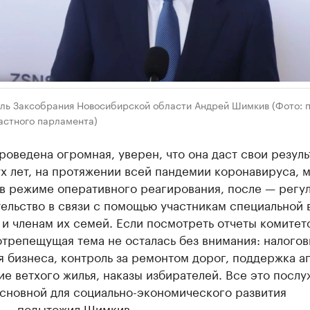
ль Заксобрания Новосибирской области Андрей Шимкив (Фото: 
астного парламента)
роведена огромная, уверен, что она даст свои резуль
х лет, на протяжении всей пандемии коронавируса, 
 в режиме оперативного реагирования, после — регу
ельство в связи с помощью участникам специальной 
и членам их семей. Если посмотреть отчеты комитето
трепещущая тема не осталась без внимания: налого
я бизнеса, контроль за ремонтом дорог, поддержка а
е ветхого жилья, наказы избирателей. Все это послу
сновной для социально-экономического развития
, — подытожил Шимкив.