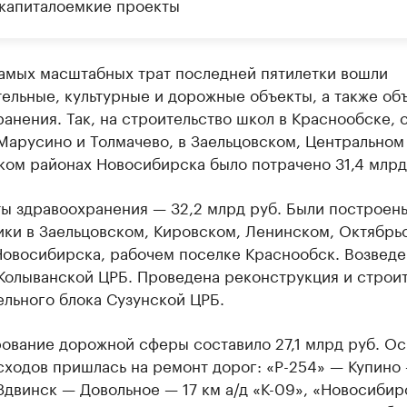
капиталоемкие проекты
самых масштабных трат последней пятилетки вошли
ельные, культурные и дорожные объекты, а также об
анения. Так, на строительство школ в Краснообске, 
Марусино и Толмачево, в Заельцовском, Центральном
ком районах Новосибирска было потрачено 31,4 млрд
ты здравоохранения — 32,2 млрд руб. Были построен
ики в Заельцовском, Кировском, Ленинском, Октябрь
Новосибирска, рабочем поселке Краснообск. Возведе
 Колыванской ЦРБ. Проведена реконструкция и строи
льного блока Сузунской ЦРБ.
ование дорожной сферы составило 27,1 млрд руб. Ос
сходов пришлась на ремонт дорог: «Р-254» — Купино
Здвинск — Довольное — 17 км а/д «К-09», «Новосибир