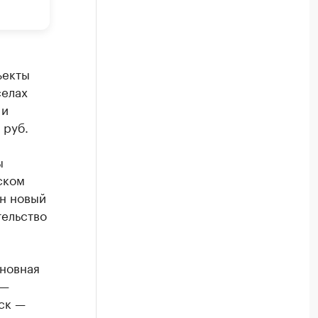
ъекты
селах
 и
 руб.
ы
ском
н новый
тельство
новная
 —
ск —