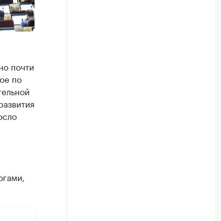
но почти
вое по
тельной
развития
осло
огами,