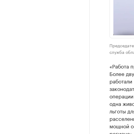
Председате
служба обл
«Работа п
Более дву
работали
законодат
операции 
одна живо
льготы дл
расселени
мощной о
региона»