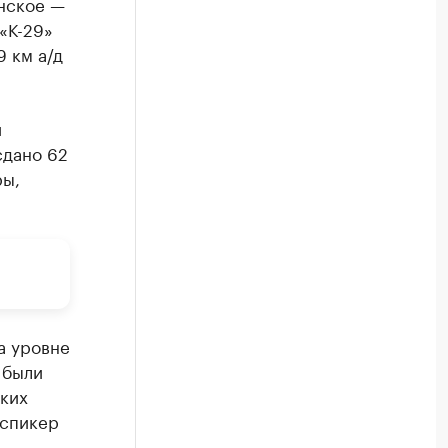
нское —
«К-29»
 км а/д
й
сдано 62
ры,
а уровне
 были
ких
-спикер