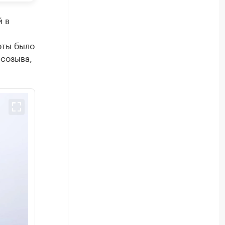
й в
оты было
 созыва,