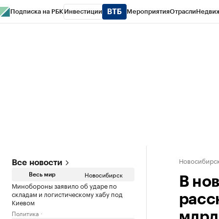
Подписка на РБК
Инвестиции
Мероприятия
Отрасли
Недви
РБК Курсы
РБК Life
Тренды
Визионеры
Национальные проекты
Горо
Спецпроекты СПб
Конференции СПб
Спецпроекты
Проверка конт
Новосибирс
Все новости
Новосибирск
Весь мир
В но
Минобороны заявило об ударе по
складам и логистическому хабу под
расс
Киевом
Политика
млрд