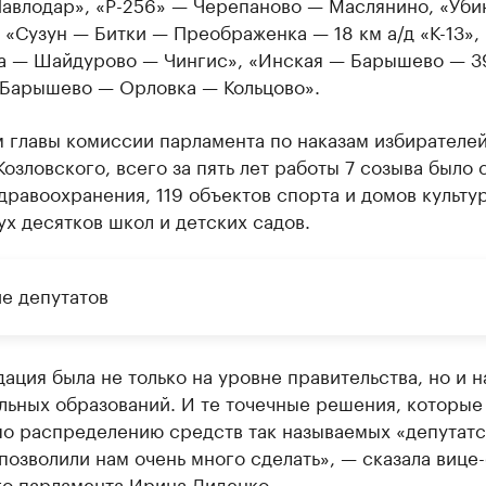
Павлодар», «Р-256» — Черепаново — Маслянино, «Уби
 «Сузун — Битки — Преображенка — 18 км а/д «К-13», 
а — Шайдурово — Чингис», «Инская — Барышево — 39
 «Барышево — Орловка — Кольцово».
м главы комиссии парламента по наказам избирателе
озловского, всего за пять лет работы 7 созыва было 
дравоохранения, 119 объектов спорта и домов культу
х десятков школ и детских садов.
е депутатов
ация была не только на уровне правительства, но и н
льных образований. И те точечные решения, которые
по распределению средств так называемых «депутатс
позволили нам очень много сделать», — сказала вице
го парламента Ирина Диденко.