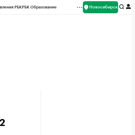
Новосибирск
вления РБК
РБК Образование
редитные рейтинги
Франшизы
Газета
ок наличной валюты
22