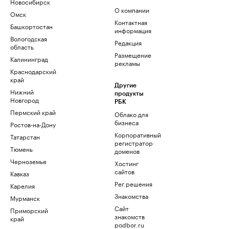
Новосибирск
О компании
Омск
Контактная
Башкортостан
информация
Вологодская
Редакция
область
Размещение
Калининград
рекламы
Краснодарский
край
Другие
Нижний
продукты
Новгород
РБК
Пермский край
Облако для
бизнеса
Ростов-на-Дону
Корпоративный
Татарстан
регистратор
Тюмень
доменов
Черноземье
Хостинг
сайтов
Кавказ
Рег.решения
Карелия
Знакомства
Мурманск
Сайт
Приморский
знакомств
край
podbor.ru