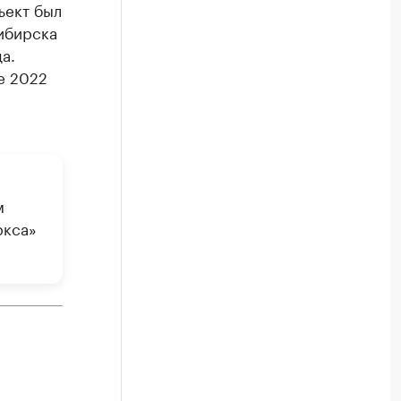
ъект был
ибирска
а.
е 2022
м
ркса»