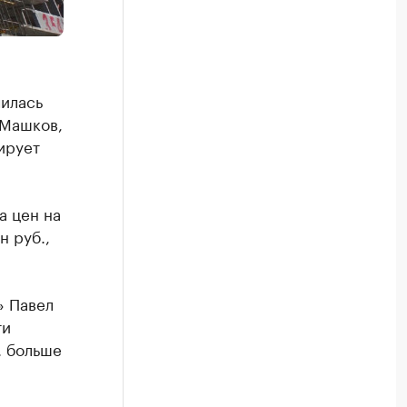
чилась
 Машков,
ирует
а цен на
н руб.,
» Павел
ти
. больше