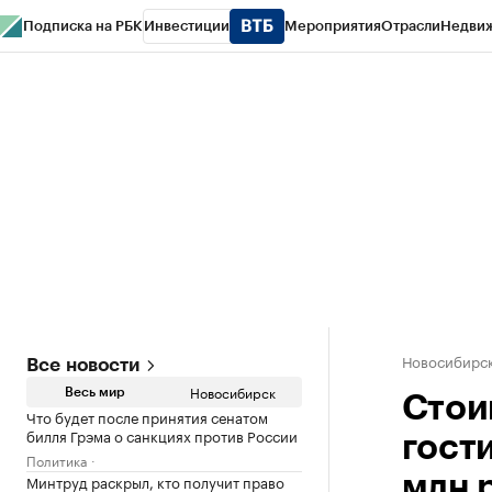
Подписка на РБК
Инвестиции
Мероприятия
Отрасли
Недви
РБК Курсы
РБК Life
Тренды
Визионеры
Национальные проекты
Горо
Спецпроекты СПб
Конференции СПб
Спецпроекты
Проверка конт
Новосибирс
Все новости
Новосибирск
Весь мир
Стои
Что будет после принятия сенатом
билля Грэма о санкциях против России
гост
Политика
Минтруд раскрыл, кто получит право
млн 