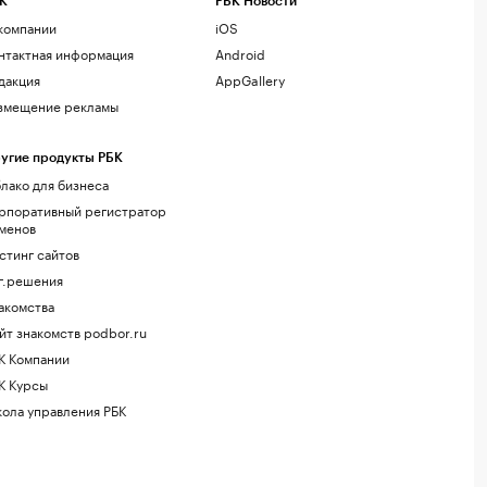
К
РБК Новости
компании
iOS
нтактная информация
Android
дакция
AppGallery
змещение рекламы
угие продукты РБК
лако для бизнеса
рпоративный регистратор
менов
стинг сайтов
г.решения
акомства
йт знакомств podbor.ru
К Компании
К Курсы
ола управления РБК