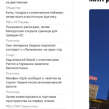
на две пенсии
Общество
Киты, тундра и космические пейзажи:
зачем ехать в восточную Арктику
РБК и УК Первая
Лукашенко рассказал, зачем
Белоруссия открыла границы для
граждан ЕС
Политика
Сын Зинедина Зидана подписал
контракт с «Леганесом» на один год
Спорт
Над военной базой с комплексами
Patriot в Германии заметили
беспилотники
Политика
Минфин США сообщил о «взятом за
горло» Иране после экономической
ярости
Политика
Зачем инвестировать в торговые
пространства на первых этажах
РБК и ПИК Серия плюс