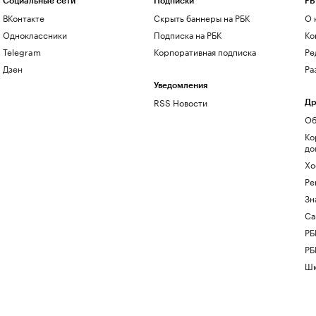
Социальные сети
Подписки
РБ
ВКонтакте
Скрыть баннеры на РБК
О 
Одноклассники
Подписка на РБК
Ко
Telegram
Корпоративная подписка
Ре
Дзен
Ра
Уведомления
RSS Новости
Др
Об
Ко
до
Хо
Ре
Зн
Са
РБ
РБ
Шк