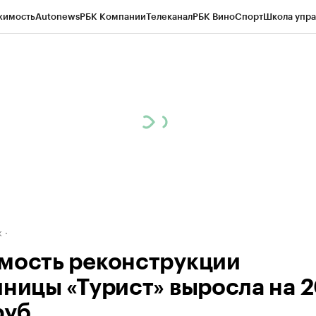
жимость
Autonews
РБК Компании
Телеканал
РБК Вино
Спорт
Школа упра
д
Стиль
Крипто
РБК Бизнес-среда
Дискуссионный клуб
Исследования
К
рагентов
Политика
Экономика
Бизнес
Технологии и медиа
Финансы
Рын
к
мость реконструкции
иницы «Турист» выросла на 
руб.