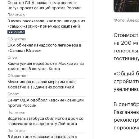
Сенатор США назвал «выстрелом в
ногу» проект санкций против России
Политика
Фото: Алек
В вузах рассказали, как прошла одна из
«самых жарких» приемных кампаний
Стоимость
РАДИО
Общество
на 200 м
СКА обменял канадского легионера в
генераль
«Салават Юлаев»
гостиницу
Спорт
Какие улицы перекроют в Москве из-за
триатлона 8 августа. Карта
«Общий бю
Общество
строймате
Мельникова назвала мерзким отказ
Хорватии в выдаче виз россиянам
увеличивш
Спорт
Сенат США одобрил «адские» санкции
В сентяб
против России
Разганяе
Политика
Водитель автобуса сбил ногой дрон со
реконстру
взрывчаткой в аэропорту Лейпцига
первонач
Политика
В Аргентине массажист рассказал о