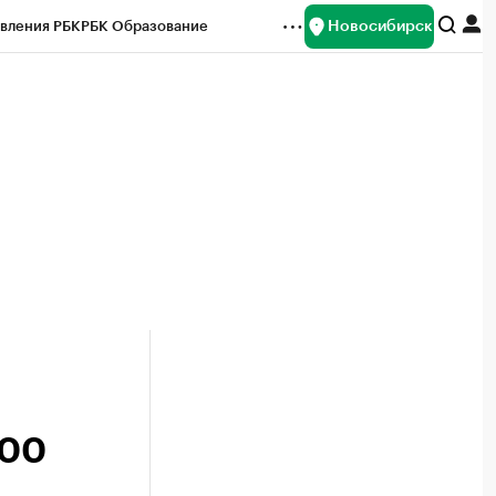
Новосибирск
вления РБК
РБК Образование
редитные рейтинги
Франшизы
Газета
ок наличной валюты
200