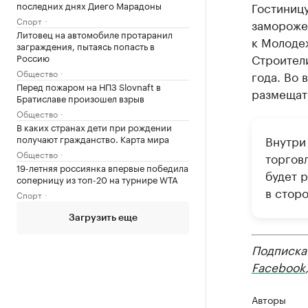
последних днях Диего Марадоны
Гостиницу
Спорт
замороже
Литовец на автомобиле протаранил
к Молоде
заграждения, пытаясь попасть в
Строители
Россию
Общество
года. Во 
Перед пожаром на НПЗ Slovnaft в
размещат
Братиславе произошел взрыв
Общество
В каких странах дети при рождении
получают гражданство. Карта мира
Внутри
Общество
торгов
19-летняя россиянка впервые победила
будет 
соперницу из топ-20 на турнире WTA
в сторо
Спорт
Загрузить еще
Подписка
Facebook
Авторы