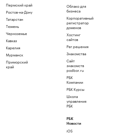
Пермский край
Облако для
бизнеса
Ростов-на-Дону
Корпоративный
Татарстан
регистратор
Тюмень
доменов
Черноземье
Хостинг
сайтов
Кавказ
Рег.решения
Карелия
Знакомства
Мурманск
Сайт
Приморский
знакомств
край
podbor.ru
РБК
Компании
РБК Курсы
Школа
управления
РБК
РБК
Новости
iOS