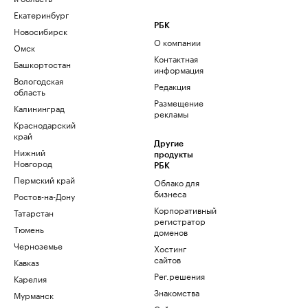
Екатеринбург
РБК
Новосибирск
О компании
Омск
Контактная
Башкортостан
информация
Вологодская
Редакция
область
Размещение
Калининград
рекламы
Краснодарский
край
Другие
Нижний
продукты
Новгород
РБК
Пермский край
Облако для
бизнеса
Ростов-на-Дону
Корпоративный
Татарстан
регистратор
Тюмень
доменов
Черноземье
Хостинг
сайтов
Кавказ
Рег.решения
Карелия
Знакомства
Мурманск