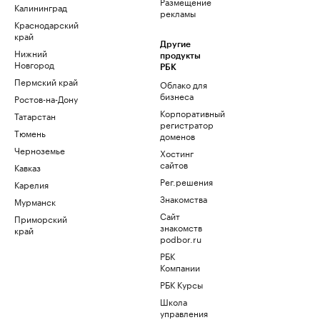
Размещение
Калининград
рекламы
Краснодарский
край
Другие
Нижний
продукты
Новгород
РБК
Пермский край
Облако для
бизнеса
Ростов-на-Дону
Корпоративный
Татарстан
регистратор
Тюмень
доменов
Черноземье
Хостинг
сайтов
Кавказ
Рег.решения
Карелия
Знакомства
Мурманск
Сайт
Приморский
знакомств
край
podbor.ru
РБК
Компании
РБК Курсы
Школа
управления