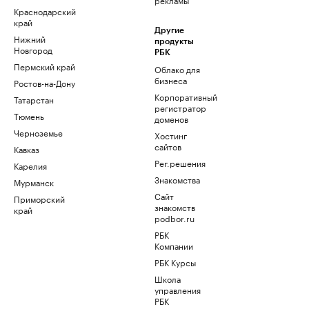
Краснодарский
край
Другие
Нижний
продукты
Новгород
РБК
Пермский край
Облако для
бизнеса
Ростов-на-Дону
Корпоративный
Татарстан
регистратор
Тюмень
доменов
Черноземье
Хостинг
сайтов
Кавказ
Рег.решения
Карелия
Знакомства
Мурманск
Сайт
Приморский
знакомств
край
podbor.ru
РБК
Компании
РБК Курсы
Школа
управления
РБК