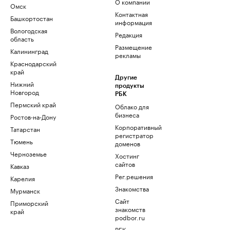
О компании
Омск
Контактная
Башкортостан
информация
Вологодская
Редакция
область
Размещение
Калининград
рекламы
Краснодарский
край
Другие
Нижний
продукты
Новгород
РБК
Пермский край
Облако для
бизнеса
Ростов-на-Дону
Корпоративный
Татарстан
регистратор
Тюмень
доменов
Черноземье
Хостинг
сайтов
Кавказ
Рег.решения
Карелия
Знакомства
Мурманск
Сайт
Приморский
знакомств
край
podbor.ru
РБК