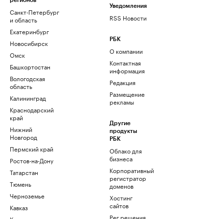
регионов
Уведомления
Санкт-Петербург
RSS Новости
и область
Екатеринбург
РБК
Новосибирск
О компании
Омск
Контактная
Башкортостан
информация
Вологодская
Редакция
область
Размещение
Калининград
рекламы
Краснодарский
край
Другие
Нижний
продукты
Новгород
РБК
Пермский край
Облако для
бизнеса
Ростов-на-Дону
Корпоративный
Татарстан
регистратор
Тюмень
доменов
Черноземье
Хостинг
сайтов
Кавказ
Рег.решения
Карелия