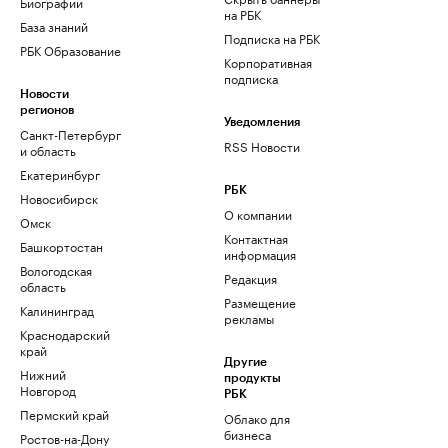
Биографии
на РБК
База знаний
Подписка на РБК
РБК Образование
Корпоративная
подписка
Новости
регионов
Уведомления
Санкт-Петербург
RSS Новости
и область
Екатеринбург
РБК
Новосибирск
О компании
Омск
Контактная
Башкортостан
информация
Вологодская
Редакция
область
Размещение
Калининград
рекламы
Краснодарский
край
Другие
Нижний
продукты
Новгород
РБК
Пермский край
Облако для
бизнеса
Ростов-на-Дону