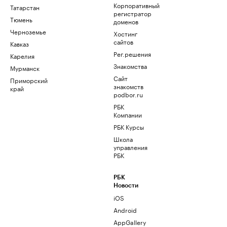
Корпоративный
Татарстан
регистратор
Тюмень
доменов
Черноземье
Хостинг
сайтов
Кавказ
Рег.решения
Карелия
Знакомства
Мурманск
Сайт
Приморский
знакомств
край
podbor.ru
РБК
Компании
РБК Курсы
Школа
управления
РБК
РБК
Новости
iOS
Android
AppGallery