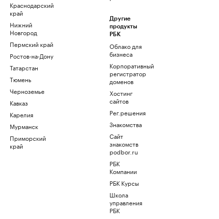
Краснодарский
край
Другие
Нижний
продукты
Новгород
РБК
Пермский край
Облако для
бизнеса
Ростов-на-Дону
Корпоративный
Татарстан
регистратор
Тюмень
доменов
Черноземье
Хостинг
сайтов
Кавказ
Рег.решения
Карелия
Знакомства
Мурманск
Сайт
Приморский
знакомств
край
podbor.ru
РБК
Компании
РБК Курсы
Школа
управления
РБК