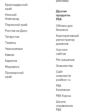
рекламы
Краснодарский
край
Другие
Нижний
продукты
Новгород
РБК
Пермский край
Облако для
бизнеса
Ростов-на-Дону
Корпоративный
Татарстан
регистратор
Тюмень
доменов
Черноземье
Хостинг
сайтов
Кавказ
Рег.решения
Карелия
Знакомства
Мурманск
Сайт
Приморский
знакомств
край
podbor.ru
РБК
Компании
РБК Курсы
Школа
управления
РБК