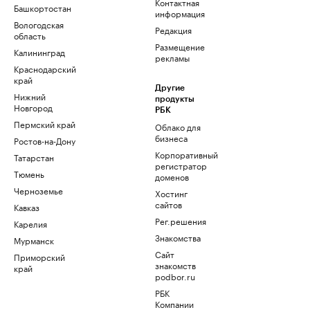
Контактная
Башкортостан
информация
Вологодская
Редакция
область
Размещение
Калининград
рекламы
Краснодарский
край
Другие
Нижний
продукты
Новгород
РБК
Пермский край
Облако для
бизнеса
Ростов-на-Дону
Корпоративный
Татарстан
регистратор
Тюмень
доменов
Черноземье
Хостинг
сайтов
Кавказ
Рег.решения
Карелия
Знакомства
Мурманск
Сайт
Приморский
знакомств
край
podbor.ru
РБК
Компании