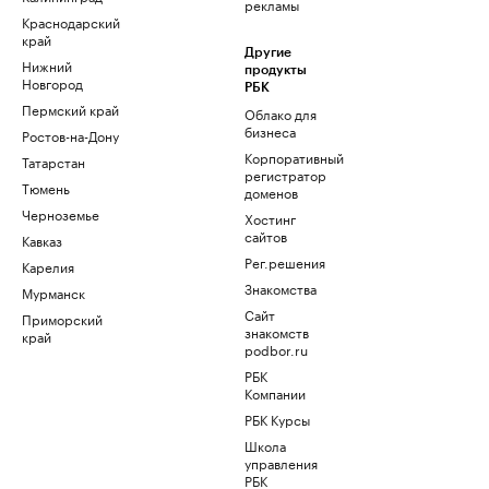
рекламы
Краснодарский
край
Другие
Нижний
продукты
Новгород
РБК
Пермский край
Облако для
бизнеса
Ростов-на-Дону
Корпоративный
Татарстан
регистратор
Тюмень
доменов
Черноземье
Хостинг
сайтов
Кавказ
Рег.решения
Карелия
Знакомства
Мурманск
Сайт
Приморский
знакомств
край
podbor.ru
РБК
Компании
РБК Курсы
Школа
управления
РБК