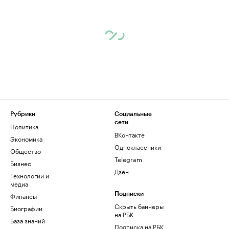
Рубрики
Социальные
сети
Политика
ВКонтакте
Экономика
Одноклассники
Общество
Telegram
Бизнес
Дзен
Технологии и
медиа
Финансы
Подписки
Скрыть баннеры
Биографии
на РБК
База знаний
Подписка на РБК