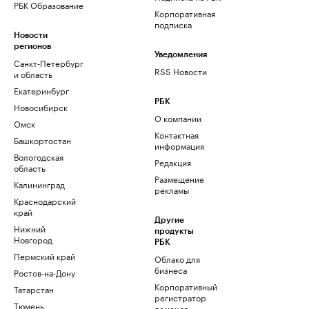
РБК Образование
Корпоративная
подписка
Новости
регионов
Уведомления
Санкт-Петербург
RSS Новости
и область
Екатеринбург
РБК
Новосибирск
О компании
Омск
Контактная
Башкортостан
информация
Вологодская
Редакция
область
Размещение
Калининград
рекламы
Краснодарский
край
Другие
Нижний
продукты
Новгород
РБК
Пермский край
Облако для
бизнеса
Ростов-на-Дону
Корпоративный
Татарстан
регистратор
Тюмень
доменов