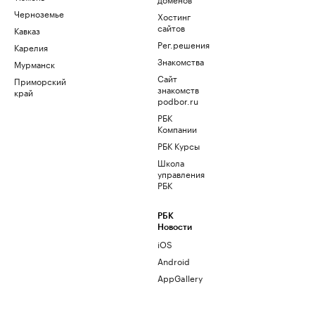
Черноземье
Хостинг
сайтов
Кавказ
Рег.решения
Карелия
Знакомства
Мурманск
Сайт
Приморский
знакомств
край
podbor.ru
РБК
Компании
РБК Курсы
Школа
управления
РБК
РБК
Новости
iOS
Android
AppGallery