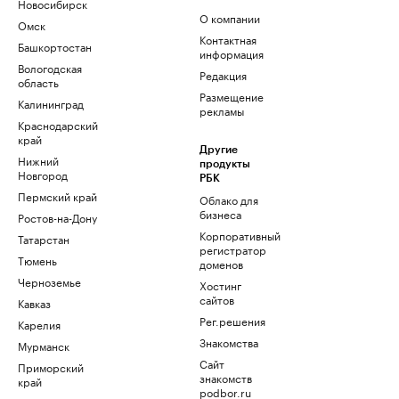
Новосибирск
О компании
Омск
Контактная
Башкортостан
информация
Вологодская
Редакция
область
Размещение
Калининград
рекламы
Краснодарский
край
Другие
Нижний
продукты
Новгород
РБК
Пермский край
Облако для
бизнеса
Ростов-на-Дону
Корпоративный
Татарстан
регистратор
Тюмень
доменов
Черноземье
Хостинг
сайтов
Кавказ
Рег.решения
Карелия
Знакомства
Мурманск
Сайт
Приморский
знакомств
край
podbor.ru