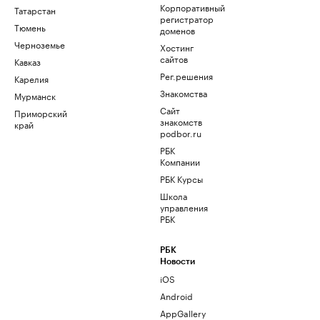
Корпоративный
Татарстан
регистратор
Тюмень
доменов
Черноземье
Хостинг
сайтов
Кавказ
Рег.решения
Карелия
Знакомства
Мурманск
Сайт
Приморский
знакомств
край
podbor.ru
РБК
Компании
РБК Курсы
Школа
управления
РБК
РБК
Новости
iOS
Android
AppGallery