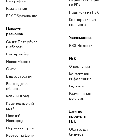
Биографии
на РБК
База знаний
Подписка на РБК
РБК Образование
Корпоративная
подписка
Новости
регионов
Уведомления
Санкт-Петербург
RSS Новости
и область
Екатеринбург
РБК
Новосибирск
О компании
Омск
Контактная
Башкортостан
информация
Вологодская
Редакция
область
Размещение
Калининград
рекламы
Краснодарский
край
Другие
Нижний
продукты
Новгород
РБК
Пермский край
Облако для
бизнеса
Ростов-на-Дону