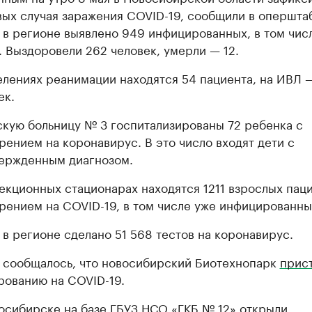
вых случая заражения COVID-19, сообщили в опершта
 в регионе выявлено 949 инфицированных, в том чис
. Выздоровели 262 человек, умерли — 12.
елениях реанимации находятся 54 пациента, на ИВЛ 
ек.
скую больницу № 3 госпитализированы 72 ребенка с
рением на коронавирус. В это число входят дети с
ержденным диагнозом.
екционных стационарах находятся 1211 взрослых пац
рением на COVID-19, в том числе уже инфицированны
 в регионе сделано 51 568 тестов на коронавирус.
 сообщалось, что новосибирский Биотехнопарк
прис
рованию на COVID-19.
осибирске на базе ГБУЗ НСО «ГКБ № 12»
открыли