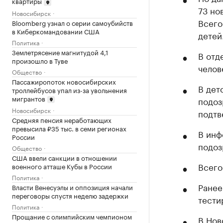
квартиры
73 но
Новосибирск
Всего
Bloomberg узнал о серии самоубийств
в Киберкомандовании США
детей
Политика
Землетрясение магнитудой 4,1
В отд
произошло в Туве
челов
Общество
Пассажиропоток новосибирских
В дет
троллейбусов упал из-за увольнения
мигрантов
подоз
Новосибирск
подтв
Средняя пенсия неработающих
превысила ₽35 тыс. в семи регионах
В инф
России
подоз
Общество
США ввели санкции в отношении
Всего
военного атташе Кубы в России
Политика
Ранее
Власти Венесуэлы и оппозиция начали
переговоры спустя неделю задержки
тести
Политика
Прощание с олимпийским чемпионом
В Нов