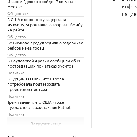
Иваном Едешко пройдет 7 августа в
инфек
Москве
пацие
Общество
В США в аэропорту задержали
мужчину, угрожавшего взорвать бомбу
на рейсе
Общество
Во Внуково предупредили о задержках
рейсов из-за грозы
Общество
В Саудовской Аравии сообщили об 11
пострадавших при атаках хуситов
Политика
В Турции заявили, что Европа
потребовала подтверждать
происхождение газа
Политика
Трамп заявил, что США «тоже
нуждаются» в ракетах для Patriot
Политика
Загрузить еще