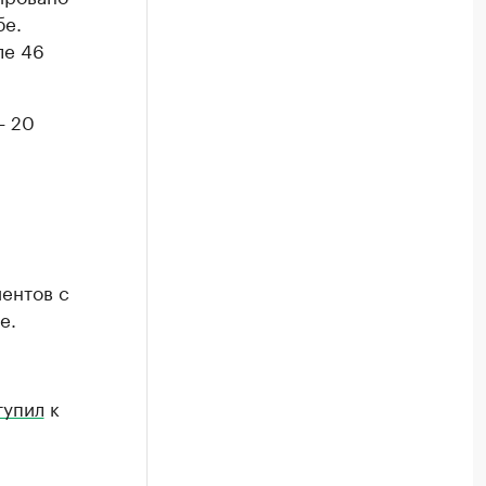
бе.
ле 46
— 20
иентов с
е.
тупил
к