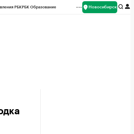
Новосибирск
вления РБК
РБК Образование
редитные рейтинги
Франшизы
Газета
ок наличной валюты
одка