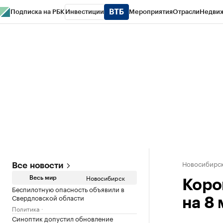
Подписка на РБК
Инвестиции
Мероприятия
Отрасли
Недви
РБК Курсы
РБК Life
Тренды
Визионеры
Национальные проекты
Горо
Спецпроекты СПб
Конференции СПб
Спецпроекты
Проверка конт
Новосибирс
Все новости
Новосибирск
Весь мир
Коро
Беспилотную опасность объявили в
Свердловской области
на 8 
Политика
Синоптик допустил обновление