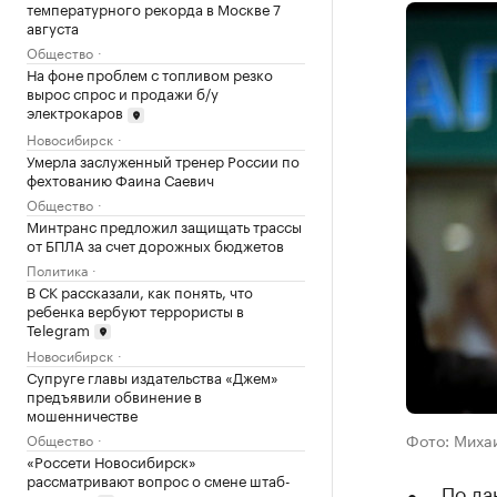
температурного рекорда в Москве 7
августа
Общество
На фоне проблем с топливом резко
вырос спрос и продажи б/у
электрокаров
Новосибирск
Умерла заслуженный тренер России по
фехтованию Фаина Саевич
Общество
Минтранс предложил защищать трассы
от БПЛА за счет дорожных бюджетов
Политика
В СК рассказали, как понять, что
ребенка вербуют террористы в
Telegram
Новосибирск
Супруге главы издательства «Джем»
предъявили обвинение в
мошенничестве
Фото: Миха
Общество
«Россети Новосибирск»
рассматривают вопрос о смене штаб-
По да