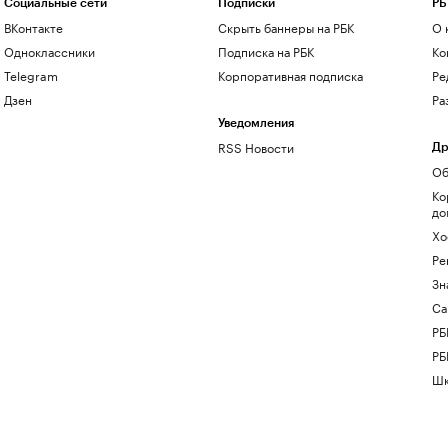
Социальные сети
Подписки
РБ
ВКонтакте
Скрыть баннеры на РБК
О 
Одноклассники
Подписка на РБК
Ко
Telegram
Корпоративная подписка
Ре
Дзен
Ра
Уведомления
RSS Новости
Др
Об
Ко
до
Хо
Ре
Зн
Са
РБ
РБ
Шк