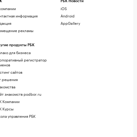
К
РБК Новости
компании
iOS
нтактная информация
Android
дакция
AppGallery
змещение рекламы
угие продукты РБК
лако для бизнеса
рпоративный регистратор
менов
стинг сайтов
г.решения
акомства
йт знакомств podbor.ru
К Компании
К Курсы
ола управления РБК