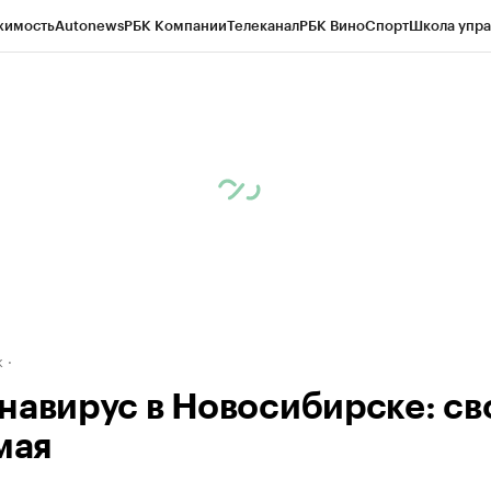
жимость
Autonews
РБК Компании
Телеканал
РБК Вино
Спорт
Школа упра
д
Стиль
Крипто
РБК Бизнес-среда
Дискуссионный клуб
Исследования
К
рагентов
Политика
Экономика
Бизнес
Технологии и медиа
Финансы
Рын
к
навирус в Новосибирске: св
мая