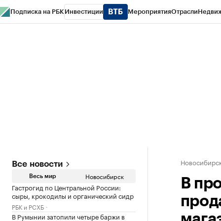
Подписка на РБК
Инвестиции
Мероприятия
Отрасли
Недви
РБК Курсы
РБК Life
Тренды
Визионеры
Национальные проекты
Горо
Спецпроекты СПб
Конференции СПб
Спецпроекты
Проверка конт
Новосибирс
Все новости
Новосибирск
Весь мир
В пр
Гастрогид по Центральной России:
сыры, крокодилы и органический сидр
прод
РБК и РСХБ
В Румынии затопили четыре баржи в
мага