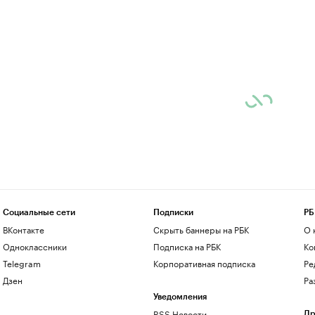
Социальные сети
Подписки
РБ
ВКонтакте
Скрыть баннеры на РБК
О 
Одноклассники
Подписка на РБК
Ко
Telegram
Корпоративная подписка
Ре
Дзен
Ра
Уведомления
RSS Новости
Др