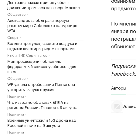
обвиняемы
Дептранс назвал причину сбоя в
предмето
движении трамваев на севере Москвы
Общество
Александрова обыграла первую
По мнени
ракетку мира Соболенко на турнире
января по
WTA
Спорт
пострадал
Больше прогулок, свежего воздуха и
обвиняют
отдыха: квартиры рядом с парками
РБК и ПИК Серия плюс
Минпросвещения обновило
Подписка
федеральный список учебников для
школ
Facebook
Общество
WP узнала о требовании Пентагона
Авторы
ускорить выпуск оружия
Политика
Что известно об атаках БПЛА на
регионы России. Главное к 9 августа
Алекс
Политика
Военные уничтожили 153 дрона над
Россией в ночь на 9 августа
Политика