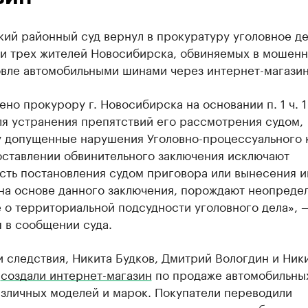
ий районный суд вернул в прокуратуру уголовное де
и трех жителей Новосибирска, обвиняемых в мошенн
овле автомобильными шинами через интернет-магазин
но прокурору г. Новосибирска на основании п. 1 ч. 1 
ля устранения препятствий его рассмотрения судом,
у допущенные нарушения Уголовно-процессуального 
оставлении обвинительного заключения исключают
сть постановления судом приговора или вынесения и
на основе данного заключения, порождают неопреде
 о территориальной подсудности уголовного дела», 
 в сообщении суда.
 следствия, Никита Будков, Дмитрий Вологдин и Ник
в
создали интернет-магазин
по продаже автомобильны
азличных моделей и марок. Покупатели переводили