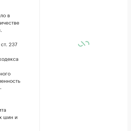
ло в
ичестве
.
ст. 237
кодекса
ного
ленность
—
ита
х шин и