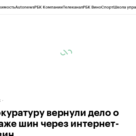
жимость
Autonews
РБК Компании
Телеканал
РБК Вино
Спорт
Школа упра
д
Стиль
Крипто
РБК Бизнес-среда
Дискуссионный клуб
Исследования
К
рагентов
Политика
Экономика
Бизнес
Технологии и медиа
Финансы
Рын
к
окуратуру вернули дело о
аже шин через интернет-
зин