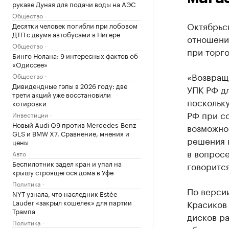
рукаве Дуная для подачи воды на АЭС
Общество
Октябрьск
Десятки человек погибли при лобовом
ДТП с двумя автобусами в Нигере
отношени
Общество
при торг
Бинго Нолана: 9 интересных фактов об
«Одиссее»
«Возвраще
Общество
Дивидендные гэпы в 2026 году: две
УПК РФ д
трети акций уже восстановили
поскольк
котировки
РФ при с
Инвестиции
Новый Audi Q9 против Mercedes-Benz
возможно
GLS и BMW X7. Сравнение, мнения и
решения 
цены
в вопросе
Авто
Беспилотник задел кран и упал на
говорится
крышу строящегося дома в Уфе
Политика
По версии
NYT узнала, что наследник Estée
Lauder «закрыл кошелек» для партии
Красико
Трампа
дисков р
Политика