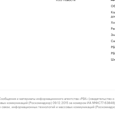
Об
Ко
до
Хо
Ре
Зн
Са
РБ
РБ
Шк
ения и материалы информационного агентства «РБК» (свидетельство о 
овых коммуникаций (Роскомнадзор) 09.12.2015 за номером ИА №ФС77-63848) 
 связи, информационных технологий и массовых коммуникаций (Роскомнадз