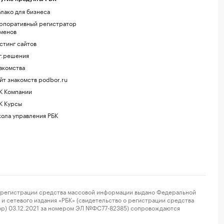
лако для бизнеса
рпоративный регистратор
менов
стинг сайтов
г.решения
акомства
йт знакомств podbor.ru
К Компании
К Курсы
ола управления РБК
регистрации средства массовой информации выдано Федеральной
и сетевого издания «РБК» (свидетельство о регистрации средства
ор) 03.12.2021 за номером ЭЛ №ФС77-82385) сопровождаются