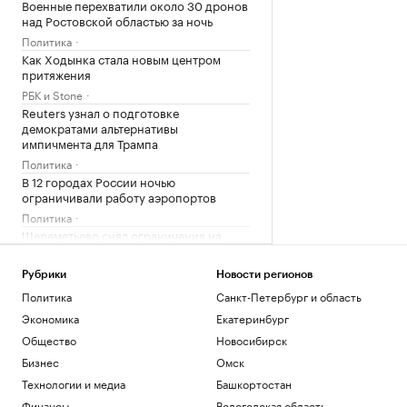
Военные перехватили около 30 дронов
над Ростовской областью за ночь
Политика
Как Ходынка стала новым центром
притяжения
РБК и Stone
Reuters узнал о подготовке
демократами альтернативы
импичмента для Трампа
Политика
В 12 городах России ночью
ограничивали работу аэропортов
Политика
Шереметьево снял ограничения на
полеты
Политика
Рубрики
Новости регионов
Политика
Санкт-Петербург и область
Загрузить еще
Экономика
Екатеринбург
Общество
Новосибирск
Бизнес
Омск
Технологии и медиа
Башкортостан
Финансы
Вологодская область