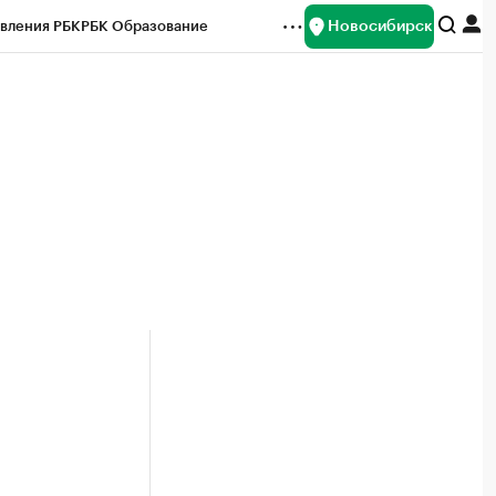
Новосибирск
вления РБК
РБК Образование
редитные рейтинги
Франшизы
Газета
ок наличной валюты