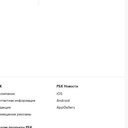
К
РБК Новости
компании
iOS
нтактная информация
Android
дакция
AppGallery
змещение рекламы
угие продукты РБК