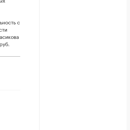
ых
ьность с
сти
расикова
руб.