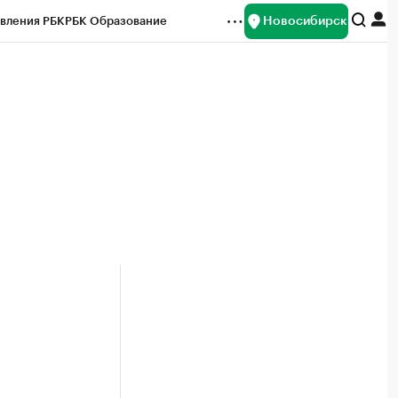
Новосибирск
вления РБК
РБК Образование
редитные рейтинги
Франшизы
Газета
ок наличной валюты