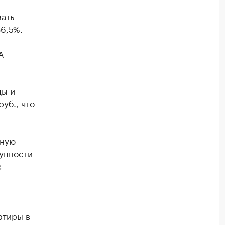
вать
6,5%.
А
ды и
уб., что
тную
тупности
с
-
ртиры в