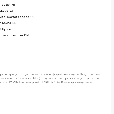
г.решения
акомства
йт знакомств podbor.ru
К Компании
К Курсы
ола управления РБК
регистрации средства массовой информации выдано Федеральной
и сетевого издания «РБК» (свидетельство о регистрации средства
ор) 03.12.2021 за номером ЭЛ №ФС77-82385) сопровождаются