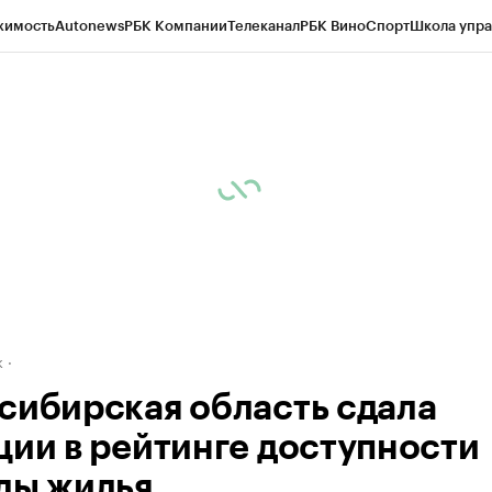
жимость
Autonews
РБК Компании
Телеканал
РБК Вино
Спорт
Школа упра
д
Стиль
Крипто
РБК Бизнес-среда
Дискуссионный клуб
Исследования
К
рагентов
Политика
Экономика
Бизнес
Технологии и медиа
Финансы
Рын
к
сибирская область сдала
ции в рейтинге доступности
ды жилья