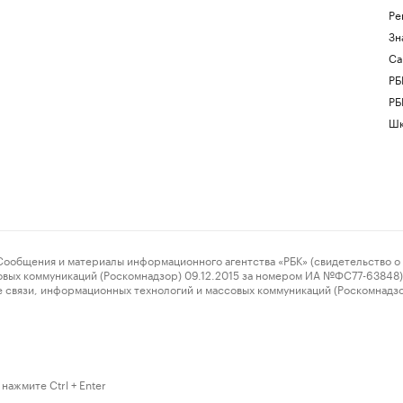
Ре
Зн
Са
РБ
РБ
Шк
ения и материалы информационного агентства «РБК» (свидетельство о 
овых коммуникаций (Роскомнадзор) 09.12.2015 за номером ИА №ФС77-63848) 
 связи, информационных технологий и массовых коммуникаций (Роскомнадз
нажмите Ctrl + Enter