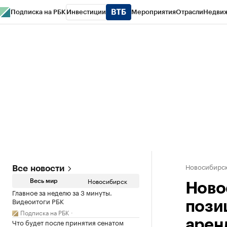
Подписка на РБК
Инвестиции
Мероприятия
Отрасли
Недви
РБК Курсы
РБК Life
Тренды
Визионеры
Национальные проекты
Горо
Спецпроекты СПб
Конференции СПб
Спецпроекты
Проверка конт
Новосибирс
Все новости
Новосибирск
Весь мир
Ново
Главное за неделю за 3 минуты.
Видеоитоги РБК
пози
Подписка на РБК
Что будет после принятия сенатом
арен