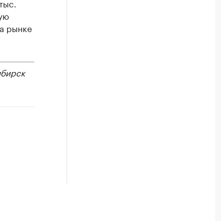
тыс.
ную
а рынке
бирск