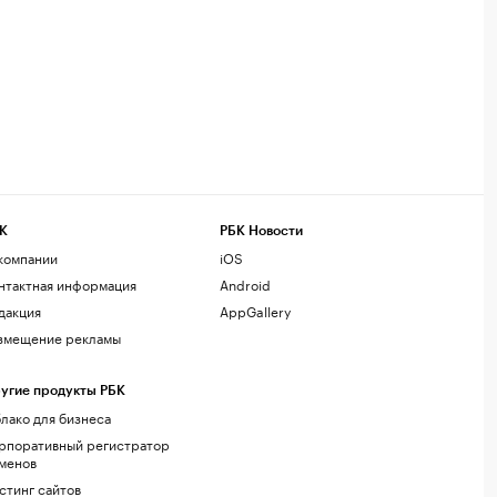
К
РБК Новости
компании
iOS
нтактная информация
Android
дакция
AppGallery
змещение рекламы
угие продукты РБК
лако для бизнеса
рпоративный регистратор
менов
стинг сайтов