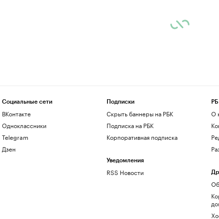
Социальные сети
Подписки
РБ
ВКонтакте
Скрыть баннеры на РБК
О 
Одноклассники
Подписка на РБК
Ко
Telegram
Корпоративная подписка
Ре
Дзен
Ра
Уведомления
RSS Новости
Др
Об
Ко
до
Хо