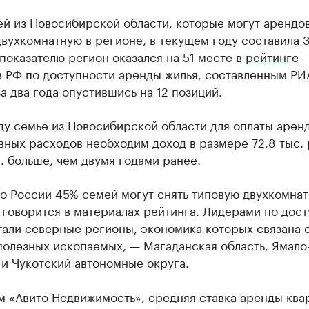
й из Новосибирской области, которые могут арендо
вухкомнатную в регионе, в текущем году составила 3
показателю регион оказался на 51 месте в
рейтинге
в РФ по доступности аренды жилья, составленным РИ
за два года опустившись на 12 позиций.
ду семье из Новосибирской области для оплаты арен
ных расходов необходим доход в размере 72,8 тыс. р
с. больше, чем двумя годами ранее.
по России 45% семей могут снять типовую двухкомна
 говорится в материалах рейтинга. Лидерами по дос
тали северные регионы, экономика которых связана 
полезных ископаемых, — Магаданская область, Ямало
и Чукотский автономные округа.
м «Авито Недвижимость», средняя ставка аренды ква