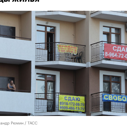
сандр Рюмин / ТАСС