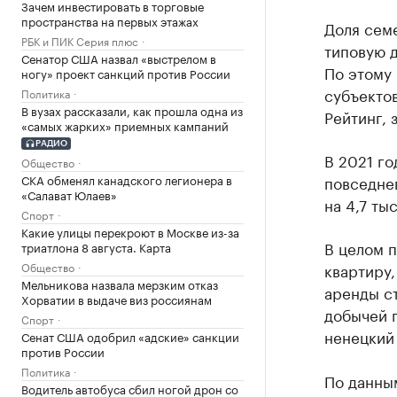
Зачем инвестировать в торговые
пространства на первых этажах
Доля семе
РБК и ПИК Серия плюс
типовую д
Сенатор США назвал «выстрелом в
По этому 
ногу» проект санкций против России
субъекто
Политика
В вузах рассказали, как прошла одна из
Рейтинг, 
«самых жарких» приемных кампаний
РАДИО
В 2021 го
Общество
СКА обменял канадского легионера в
повседнев
«Салават Юлаев»
на 4,7 ты
Спорт
Какие улицы перекроют в Москве из-за
В целом 
триатлона 8 августа. Карта
Общество
квартиру,
Мельникова назвала мерзким отказ
аренды с
Хорватии в выдаче виз россиянам
добычей 
Спорт
ненецкий 
Сенат США одобрил «адские» санкции
против России
Политика
По данны
Водитель автобуса сбил ногой дрон со