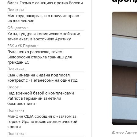
билля Грэма о санкциях против России
Политика
Минтруд раскрыл, кто получит право
на две пенсии
Общество
Киты, тундра и космические пейзажи:
зачем ехать в восточную Арктику
РБК и УК Первая
Лукашенко рассказал, зачем
Белоруссия открыла границы для
граждан ЕС
Политика
Сын Зинедина Зидана подписал
контракт с «Леганесом» на один год
Спорт
Над военной базой с комплексами
Patriot в Германии заметили
беспилотники
Политика
Минфин США сообщил о «взятом за
горло» Иране после экономической
ярости
Фото: Алек
Политика