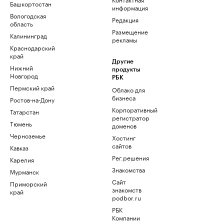
Башкортостан
информация
Вологодская
Редакция
область
Размещение
Калининград
рекламы
Краснодарский
край
Другие
Нижний
продукты
Новгород
РБК
Пермский край
Облако для
бизнеса
Ростов-на-Дону
Корпоративный
Татарстан
регистратор
Тюмень
доменов
Черноземье
Хостинг
сайтов
Кавказ
Рег.решения
Карелия
Знакомства
Мурманск
Сайт
Приморский
знакомств
край
podbor.ru
РБК
Компании