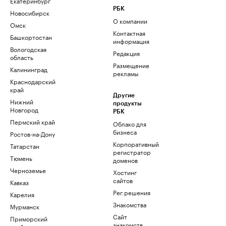
Екатеринбург
РБК
Новосибирск
О компании
Омск
Контактная
Башкортостан
информация
Вологодская
Редакция
область
Размещение
Калининград
рекламы
Краснодарский
край
Другие
Нижний
продукты
Новгород
РБК
Пермский край
Облако для
бизнеса
Ростов-на-Дону
Корпоративный
Татарстан
регистратор
Тюмень
доменов
Черноземье
Хостинг
сайтов
Кавказ
Рег.решения
Карелия
Знакомства
Мурманск
Сайт
Приморский
знакомств