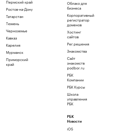
Пермский край
Облако для
бизнеса
Ростов-на-Дону
Корпоративный
Татарстан
регистратор
Тюмень
доменов
Черноземье
Хостинг
сайтов
Кавказ
Рег.решения
Карелия
Знакомства
Мурманск
Сайт
Приморский
знакомств
край
podbor.ru
РБК
Компании
РБК Курсы
Школа
управления
РБК
РБК
Новости
iOS