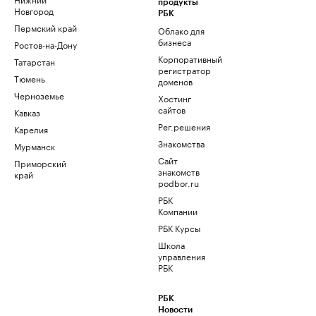
продукты
Новгород
РБК
Пермский край
Облако для
бизнеса
Ростов-на-Дону
Корпоративный
Татарстан
регистратор
Тюмень
доменов
Черноземье
Хостинг
сайтов
Кавказ
Рег.решения
Карелия
Знакомства
Мурманск
Сайт
Приморский
знакомств
край
podbor.ru
РБК
Компании
РБК Курсы
Школа
управления
РБК
РБК
Новости