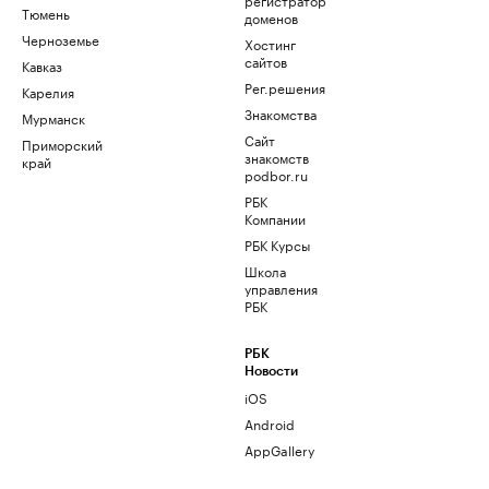
Тюмень
доменов
Черноземье
Хостинг
сайтов
Кавказ
Рег.решения
Карелия
Знакомства
Мурманск
Сайт
Приморский
знакомств
край
podbor.ru
РБК
Компании
РБК Курсы
Школа
управления
РБК
РБК
Новости
iOS
Android
AppGallery