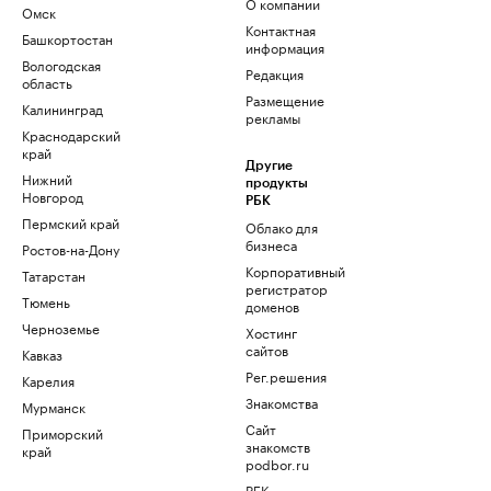
О компании
Омск
Контактная
Башкортостан
информация
Вологодская
Редакция
область
Размещение
Калининград
рекламы
Краснодарский
край
Другие
Нижний
продукты
Новгород
РБК
Пермский край
Облако для
бизнеса
Ростов-на-Дону
Корпоративный
Татарстан
регистратор
Тюмень
доменов
Черноземье
Хостинг
сайтов
Кавказ
Рег.решения
Карелия
Знакомства
Мурманск
Сайт
Приморский
знакомств
край
podbor.ru
РБК