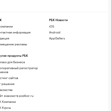
К
РБК Новости
компании
iOS
нтактная информация
Android
дакция
AppGallery
змещение рекламы
угие продукты РБК
лако для бизнеса
рпоративный регистратор
менов
стинг сайтов
г.решения
акомства
йт знакомств podbor.ru
К Компании
К Курсы