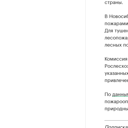
страны.
В Новоси
пожарами
Для тушен
лесопожа
лесных п
Комиссия
Рослесхо
указанных
привлечен
По
данны
пожарооп
природны
Подписка