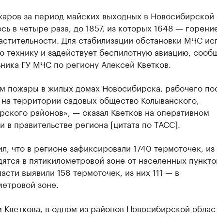
жаров за период майских выходных в Новосибирской 
сь в четыре раза, до 1857, из которых 1648 — горени
астительности. Для стабилизации обстановки МЧС ис
ю технику и задействует беспилотную авиацию, сооб
ника ГУ МЧС по региону Алексей Кветков.
м пожары в жилых домах Новосибирска, рабочего по
 на территории садовых общество Колыванского,
рского районов», — сказал Кветков на оперативном
 в правительстве региона [цитата по ТАСС].
л, что в регионе зафиксировали 1740 термоточек, из
ятся в пятикилометровой зоне от населенных пунктов
ласти выявили 158 термоточек, из них 111 — в
метровой зоне.
 Кветкова, в одном из районов Новосибирской облас