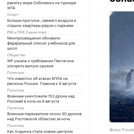
ракетку мира Соболенко на турнире
WTA
Спорт
Больше прогулок, свежего воздуха и
отдыха: квартиры рядом с парками
РБК и ПИК Серия плюс
Минпросвещения обновило
федеральный список учебников для
школ
Общество
WP узнала о требовании Пентагона
ускорить выпуск оружия
Политика
Что известно об атаках БПЛА на
регионы России. Главное к 9 августа
Политика
Военные уничтожили 153 дрона над
Россией в ночь на 9 августа
Политика
Военные перехватили около 30 дронов
над Ростовской областью за ночь
Политика
Фото: Finnb
Как Ходынка стала новым центром