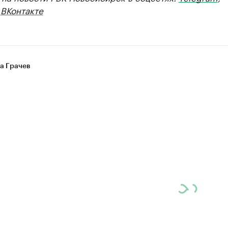
,
ВКонтакте
а Грачев