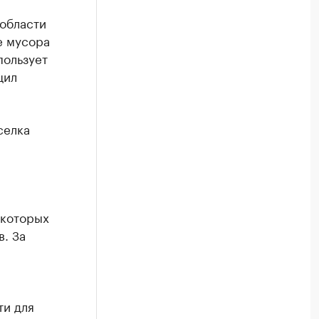
области
е мусора
пользует
щил
селка
 которых
. За
ти для