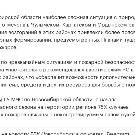
бирской области наиболее сложная ситуация с прир
 отмечена в Чулымском, Каргатском и Ордынском ра
ия возгораний в этих районах привлекли более поло
рных формирований, предусмотренных Планами туш
ожаров.
 по чрезвычайным ситуациям и пожарной безопаснос
за «настоятельно рекомендовала» ввести режим ЧС в
 районах, что «обеспечит возможность дополнительн
ия сил, средств и других ресурсов для борьбы с по
м
ГУ МЧС по Новосибирской области, с начала
асного сезона на территории региона 75% случаев
х пожаров связаны с неконтролируемым палом сухой
 на новости РБК Новосибирск в соцсетях:
Telegram
,