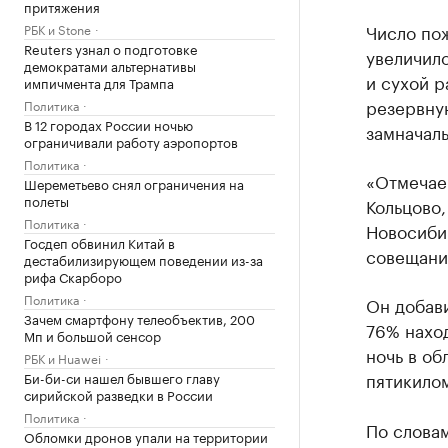
притяжения
Число по
РБК и Stone
Reuters узнал о подготовке
увеличило
демократами альтернативы
и сухой р
импичмента для Трампа
резервну
Политика
В 12 городах России ночью
замначаль
ограничивали работу аэропортов
Политика
«Отмечае
Шереметьево снял ограничения на
полеты
Кольцово,
Политика
Новосиби
Госдеп обвинил Китай в
совещании
дестабилизирующем поведении из-за
рифа Скарборо
Политика
Он добави
Зачем смартфону телеобъектив, 200
76% наход
Мп и большой сенсор
ночь в об
РБК и Huawei
пятикило
Би-би-си нашел бывшего главу
сирийской разведки в России
Политика
По словам
Обломки дронов упали на территории