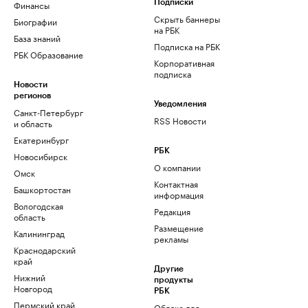
Финансы
Подписки
Скрыть баннеры
Биографии
на РБК
База знаний
Подписка на РБК
РБК Образование
Корпоративная
подписка
Новости
регионов
Уведомления
Санкт-Петербург
RSS Новости
и область
Екатеринбург
РБК
Новосибирск
О компании
Омск
Контактная
Башкортостан
информация
Вологодская
Редакция
область
Размещение
Калининград
рекламы
Краснодарский
край
Другие
Нижний
продукты
Новгород
РБК
Пермский край
Облако для