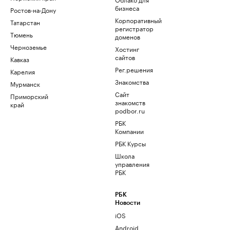
бизнеса
Ростов-на-Дону
Корпоративный
Татарстан
регистратор
Тюмень
доменов
Черноземье
Хостинг
сайтов
Кавказ
Рег.решения
Карелия
Знакомства
Мурманск
Сайт
Приморский
знакомств
край
podbor.ru
РБК
Компании
РБК Курсы
Школа
управления
РБК
РБК
Новости
iOS
Android