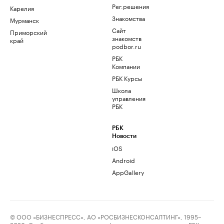
Рег.решения
Карелия
Знакомства
Мурманск
Сайт
Приморский
знакомств
край
podbor.ru
РБК
Компании
РБК Курсы
Школа
управления
РБК
РБК
Новости
iOS
Android
AppGallery
© ООО «БИЗНЕСПРЕСС», АО «РОСБИЗНЕСКОНСАЛТИНГ», 1995–