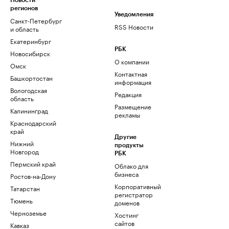
Новости
регионов
Уведомления
Санкт-Петербург
RSS Новости
и область
Екатеринбург
РБК
Новосибирск
О компании
Омск
Контактная
Башкортостан
информация
Вологодская
Редакция
область
Размещение
Калининград
рекламы
Краснодарский
край
Другие
Нижний
продукты
Новгород
РБК
Пермский край
Облако для
бизнеса
Ростов-на-Дону
Корпоративный
Татарстан
регистратор
Тюмень
доменов
Черноземье
Хостинг
сайтов
Кавказ