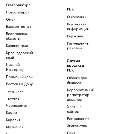
Екатеринбург
РБК
Новосибирск
О компании
Омск
Контактная
Башкортостан
информация
Вологодская
Редакция
область
Размещение
Калининград
рекламы
Краснодарский
край
Другие
Нижний
продукты
Новгород
РБК
Пермский край
Облако для
бизнеса
Ростов-на-Дону
Корпоративный
Татарстан
регистратор
Тюмень
доменов
Черноземье
Хостинг
сайтов
Кавказ
Рег.решения
Карелия
Знакомства
Мурманск
Сайт
Приморский