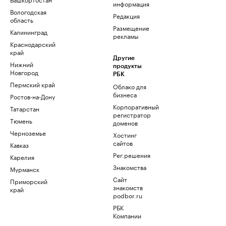
информация
Вологодская
Редакция
область
Размещение
Калининград
рекламы
Краснодарский
край
Другие
Нижний
продукты
Новгород
РБК
Пермский край
Облако для
бизнеса
Ростов-на-Дону
Корпоративный
Татарстан
регистратор
Тюмень
доменов
Черноземье
Хостинг
сайтов
Кавказ
Рег.решения
Карелия
Знакомства
Мурманск
Сайт
Приморский
знакомств
край
podbor.ru
РБК
Компании