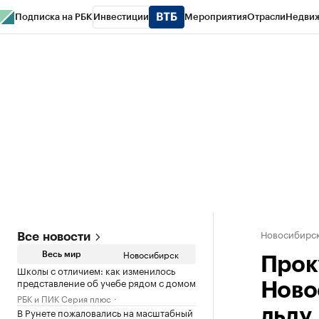
Подписка на РБК
Инвестиции
Мероприятия
Отрасли
Недви
РБК Курсы
РБК Life
Тренды
Визионеры
Национальные проекты
Горо
Спецпроекты СПб
Конференции СПб
Спецпроекты
Проверка конт
Новосибирс
Все новости
Новосибирск
Весь мир
Прок
Школы с отличием: как изменилось
представление об учебе рядом с домом
Ново
РБК и ПИК Серия плюс
В Рунете пожаловались на масштабный
льду