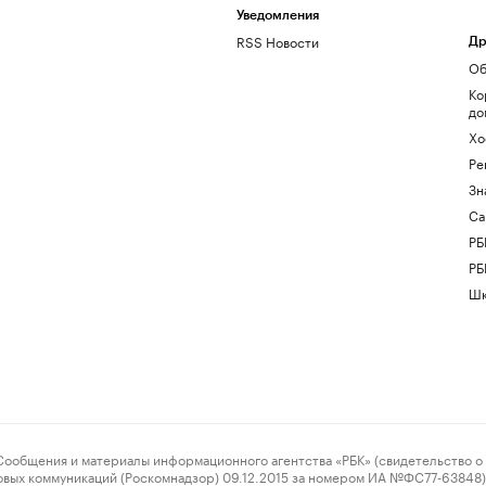
Уведомления
RSS Новости
Др
Об
Ко
до
Хо
Ре
Зн
Са
РБ
РБ
Шк
ения и материалы информационного агентства «РБК» (свидетельство о 
овых коммуникаций (Роскомнадзор) 09.12.2015 за номером ИА №ФС77-63848) 