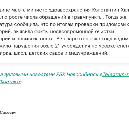
дине марта министр здравоохранения Константин Хал
л
о росте числа обращений в травмпункты. Тогда же
атура сообщила, что по итогам проверки придомовых
орий, выявила факты несвоевременной очистки
орий и невывоза снега. В январе этого же года ведом
жило нарушения возле 21 учреждения по уборке снег
цирка, школ, детских садов и медучреждений.
за деловыми новостями РБК Новосибирск в
Telegram-к
Контакте
Сасевич