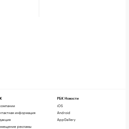
К
РБК Новости
компании
iOS
нтактная информация
Android
дакция
AppGallery
змещение рекламы