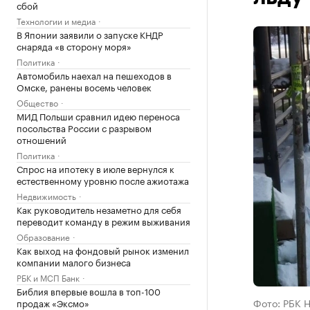
сбой
Технологии и медиа
В Японии заявили о запуске КНДР
снаряда «в сторону моря»
Политика
Автомобиль наехал на пешеходов в
Омске, ранены восемь человек
Общество
МИД Польши сравнил идею переноса
посольства России с разрывом
отношений
Политика
Спрос на ипотеку в июле вернулся к
естественному уровню после ажиотажа
Недвижимость
Как руководитель незаметно для себя
переводит команду в режим выживания
Образование
Как выход на фондовый рынок изменил
компании малого бизнеса
РБК и МСП Банк
Библия впервые вошла в топ-100
Фото: РБК 
продаж «Эксмо»