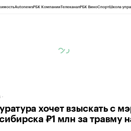
жимость
Autonews
РБК Компании
Телеканал
РБК Вино
Спорт
Школа упра
д
Стиль
Крипто
РБК Бизнес-среда
Дискуссионный клуб
Исследования
К
рагентов
Политика
Экономика
Бизнес
Технологии и медиа
Финансы
Рын
к
уратура хочет взыскать с м
сибирска ₽1 млн за травму н