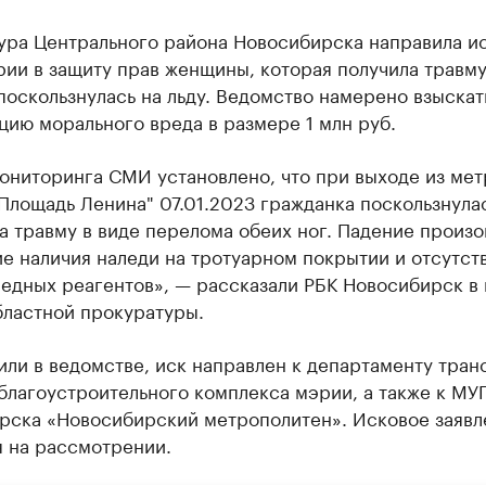
ура Центрального района Новосибирска направила ис
ии в защиту прав женщины, которая получила травму
 поскользнулась на льду. Ведомство намерено взыскат
ию морального вреда в размере 1 млн руб.
ониторинга СМИ установлено, что при выходе из мет
Площадь Ленина" 07.01.2023 гражданка поскользнулас
а травму в виде перелома обеих ног. Падение произ
е наличия наледи на тротуарном покрытии и отсутст
едных реагентов», — рассказали РБК Новосибирск в 
бластной прокуратуры.
или в ведомстве, иск направлен к департаменту тран
благоустроительного комплекса мэрии, а также к МУ
рска «Новосибирский метрополитен». Исковое заявл
я на рассмотрении.