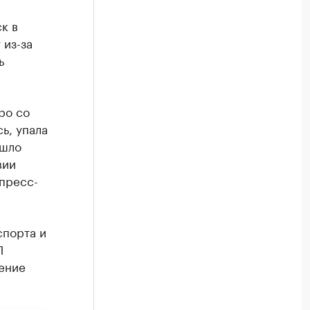
к в
 из-за
ь
ро со
ь, упала
ошло
вии
пресс-
спорта и
П
ение