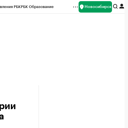
Новосибирск
вления РБК
РБК Образование
редитные рейтинги
Франшизы
Газета
ок наличной валюты
эрии
а