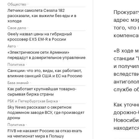
Общество
Летчики самолета Cessna 182
Прокурат
рассказали, как выжили без еды и в
адрес мэр
холоде
того, что
Свое дело
Geely назвал цены на гибридный
компенсац
кроссовер EX5 EM-R в России
Авто
«В ходе м
«Электрические сети Армении»
станции "
передадут в доверительное управление
Политика
и получил
Санкции: что это, виды, как работают,
вследстви
влияние санкций США и ЕС на Россию
антиголол
База знаний
службе о
Как работает крупнейшая товарно-
сырьевая биржа страны
РБК и Петербургская Биржа
Как уточн
Sky News рассказал о секретном
дорожно-
подземном заводе ВСУ, где производят
дроны
Новосиби
Политика
находитс
FIVB не накажет Россию за отказ ехать
на чемпионат мира в Польшу