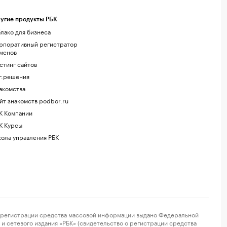
угие продукты РБК
лако для бизнеса
рпоративный регистратор
менов
стинг сайтов
г.решения
акомства
йт знакомств podbor.ru
К Компании
К Курсы
ола управления РБК
регистрации средства массовой информации выдано Федеральной
и сетевого издания «РБК» (свидетельство о регистрации средства