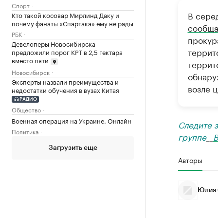
Спорт
В сере
Кто такой косовар Мирлинд Даку и
почему фанаты «Спартака» ему не рады
сообща
РБК
прокур
Девелоперы Новосибирска
террит
предложили порог КРТ в 2,5 гектара
вместо пяти
террит
Новосибирск
обнару
Эксперты назвали преимущества и
возле 
недостатки обучения в вузах Китая
РАДИО
Общество
Военная операция на Украине. Онлайн
Следите 
Политика
группе
__
В
Загрузить еще
Авторы
Юлия 