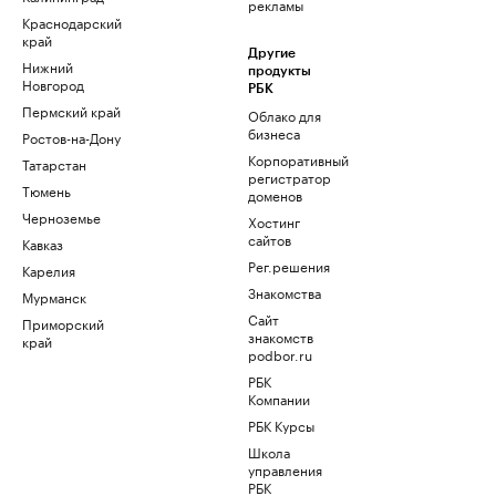
рекламы
Краснодарский
край
Другие
Нижний
продукты
Новгород
РБК
Пермский край
Облако для
бизнеса
Ростов-на-Дону
Корпоративный
Татарстан
регистратор
Тюмень
доменов
Черноземье
Хостинг
сайтов
Кавказ
Рег.решения
Карелия
Знакомства
Мурманск
Сайт
Приморский
знакомств
край
podbor.ru
РБК
Компании
РБК Курсы
Школа
управления
РБК