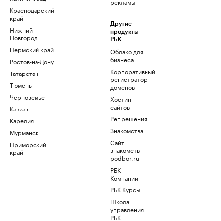
рекламы
Краснодарский
край
Другие
Нижний
продукты
Новгород
РБК
Пермский край
Облако для
бизнеса
Ростов-на-Дону
Корпоративный
Татарстан
регистратор
Тюмень
доменов
Черноземье
Хостинг
сайтов
Кавказ
Рег.решения
Карелия
Знакомства
Мурманск
Сайт
Приморский
знакомств
край
podbor.ru
РБК
Компании
РБК Курсы
Школа
управления
РБК