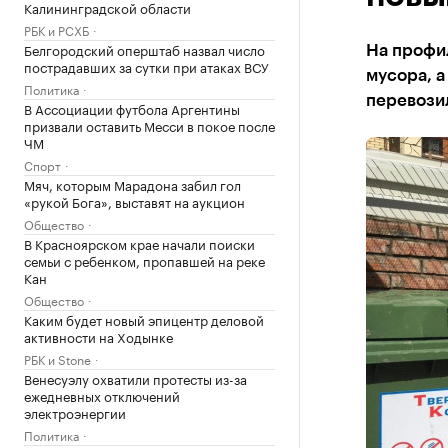
Калининградской области
РБК и РСХБ
Белгородский оперштаб назвал число
На профи
пострадавших за сутки при атаках ВСУ
мусора, а
Политика
перевози
В Ассоциации футбола Аргентины
призвали оставить Месси в покое после
ЧМ
Спорт
Мяч, которым Марадона забил гол
«рукой Бога», выставят на аукцион
Общество
В Красноярском крае начали поиски
семьи с ребенком, пропавшей на реке
Кан
Общество
Каким будет новый эпицентр деловой
активности на Ходынке
РБК и Stone
Венесуэлу охватили протесты из-за
ежедневных отключений
электроэнергии
Политика