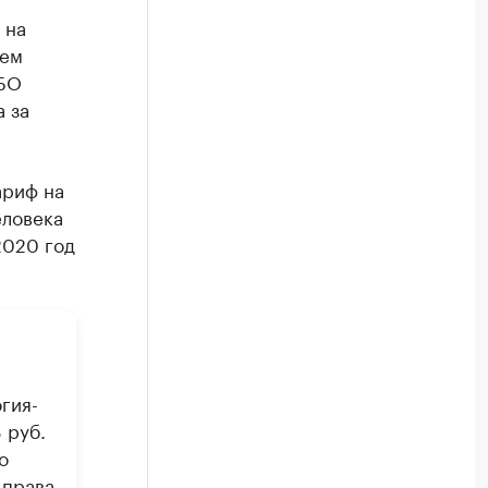
 на
щем
ТБО
 за
ариф на
еловека
2020 год
гия-
 руб.
о
 права