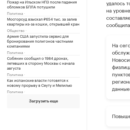
Пожар на Ильском НПЗ после падения
удалось т
обломков БПЛА потушили
на уровне
Политика
составляе
Мосгорсуд взыскал ₽654 тыс. за залив
квартиры из-за кошки, открывшей кран
сообщила
Общество
Армия США запустила сервис для
бронирования полигонов частными
На сег
компаниями
обслуж
Политика
Собянин сообщил о 1984 дронах,
Новосиб
летевших в сторону Москвы с начала
физлиц
августа
пункто
Политика
Как испанские власти готовятся к
регион
новому прорыву в Сеуту и Мелилью
данные
Политика
Загрузить еще
Повыше