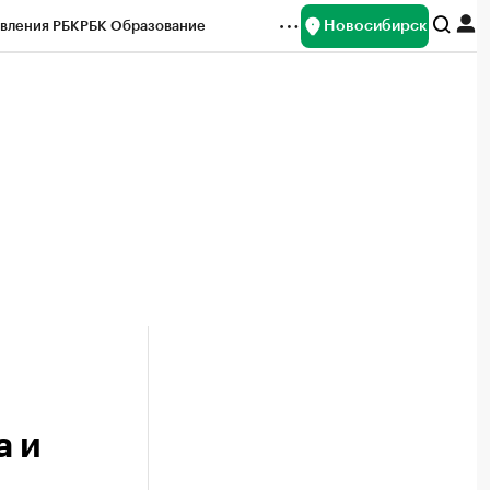
Новосибирск
вления РБК
РБК Образование
редитные рейтинги
Франшизы
Газета
ок наличной валюты
а и