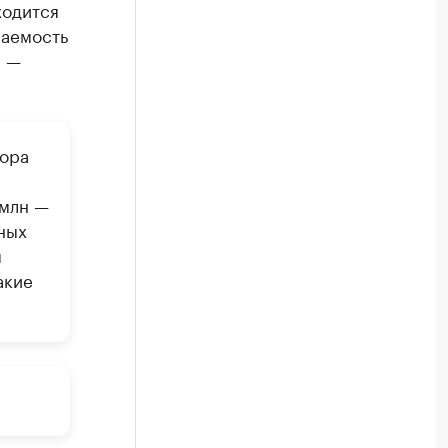
ходится
раемость
, —
сора
 млн —
ных
я
акие