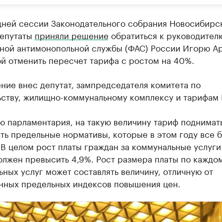
дней сессии Законодательного собрания Новосибирс
депутаты
приняли решение
обратиться к руководител
ной антимонопольной службы (ФАС) России Игорю А
й отменить пересчет тарифа с ростом на 40%.
ние внес депутат, зампредседателя комитета по
ьству, жилищно-коммунальному комплексу и тарифам
 парламентария, на такую величину тариф поднимать
сть предельные нормативы, которые в этом году все 
В целом рост платы граждан за коммунальные услуги
олжен превысить 4,9%. Рост размера платы по каждо
ных услуг может составлять величину, отличную от
нных предельных индексов повышения цен.