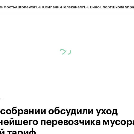
жимость
Autonews
РБК Компании
Телеканал
РБК Вино
Спорт
Школа упра
д
Стиль
Крипто
РБК Бизнес-среда
Дискуссионный клуб
Исследования
К
рагентов
Политика
Экономика
Бизнес
Технологии и медиа
Финансы
Рын
к
ксобрании обсудили уход
нейшего перевозчика мусор
й тариф