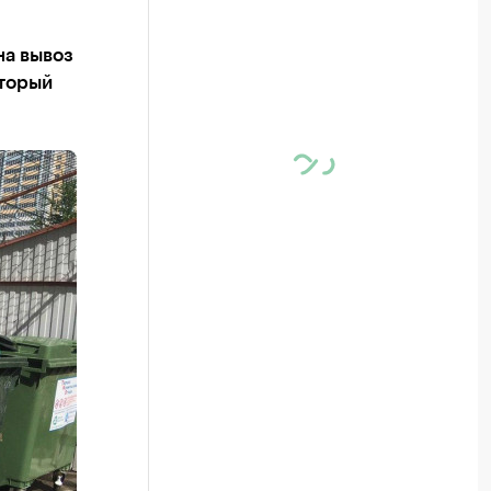
на вывоз
оторый