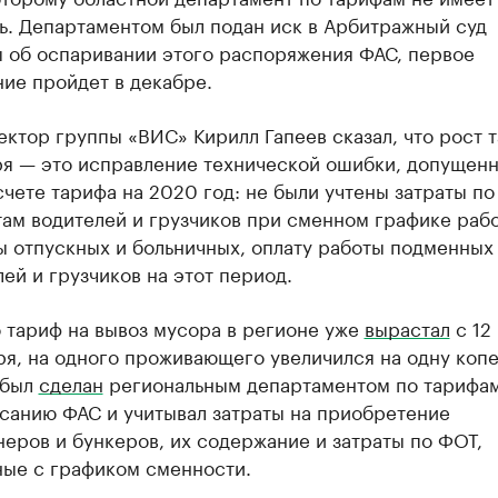
ть. Департаментом был подан иск в Арбитражный суд
 об оспаривании этого распоряжения ФАС, первое
ние пройдет в декабре.
ектор группы «ВИС» Кирилл Гапеев сказал, что рост 
ря — это исправление технической ошибки, допущен
чете тарифа на 2020 год: не были учтены затраты по
там водителей и грузчиков при сменном графике раб
ы отпускных и больничных, оплату работы подменных
ей и грузчиков на этот период.
о тариф на вывоз мусора в регионе уже
вырастал
с 12
ря, на одного проживающего увеличился на одну копе
 был
сделан
региональным департаментом по тарифам
санию ФАС и учитывал затраты на приобретение
неров и бункеров, их содержание и затраты по ФОТ,
ные с графиком сменности.