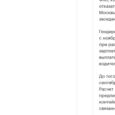
отказа
Москвы
заседа
Гендир
с нояб
при рас
зарпла
выплат
водител
До тог
сентяб
Расчет
предпи
контей
связан