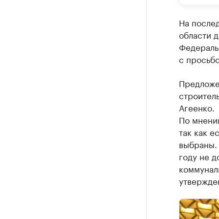
На после
области 
Федераль
с просьбо
Предложе
строител
Агеенко.
По мнению
так как е
выбраны. 
году не д
коммуналь
утвержде