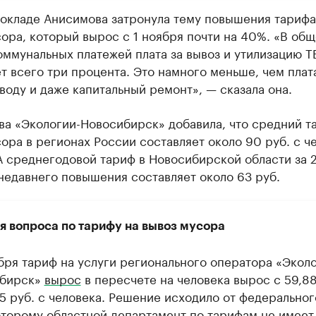
докладе Анисимова затронула тему повышения тарифа
ора, который вырос с 1 ноября почти на 40%. «В об
ммунальных платежей плата за вывоз и утилизацию 
т всего три процента. Это намного меньше, чем плата
, воду и даже капитальный ремонт», — сказала она.
ва «Экологии-Новосибирск» добавила, что средний т
ора в регионах России составляет около 90 руб. с ч
А среднегодовой тариф в Новосибирской области за 
недавнего повышения составляет около 63 руб.
я вопроса по тарифу на вывоз мусора
ября тариф на услуги регионального оператора «Эколо
бирск»
вырос
в пересчете на человека вырос с 59,88
35 руб. с человека. Решение исходило от федеральног
оторому областной департамент по тарифам не имеет