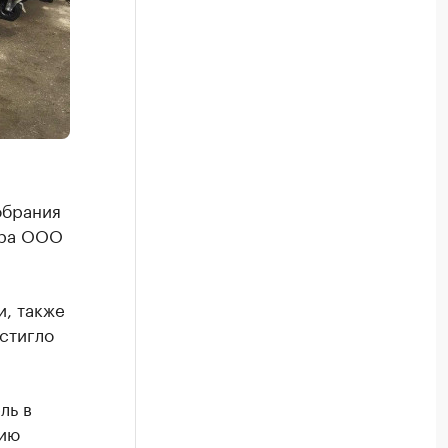
обрания
ора ООО
и, также
стигло
ль в
цию