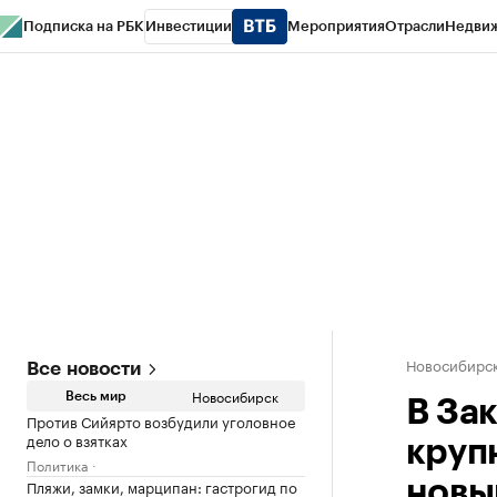
Подписка на РБК
Инвестиции
Мероприятия
Отрасли
Недви
РБК Курсы
РБК Life
Тренды
Визионеры
Национальные проекты
Горо
Спецпроекты СПб
Конференции СПб
Спецпроекты
Проверка конт
Новосибирс
Все новости
Новосибирск
Весь мир
В За
Против Сийярто возбудили уголовное
дело о взятках
круп
Политика
Пляжи, замки, марципан: гастрогид по
новы