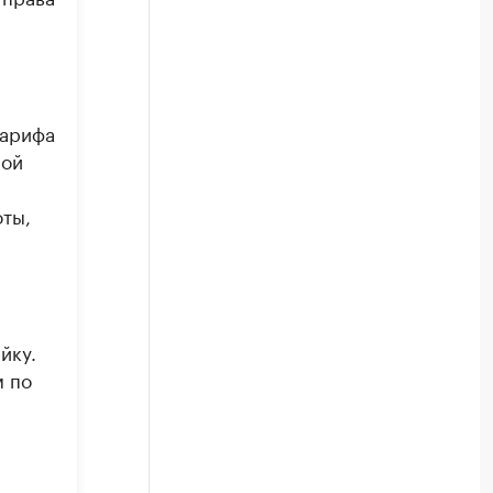
тарифа
ной
оты,
йку.
 по