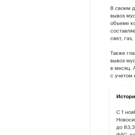
В своем 
вывоз мус
объеме ко
составляе
свет, газ
Также гла
вывоз мус
в месяц. 
с учетом 
Истори
С 1 но
Новоси
до 83,
ФАС, к