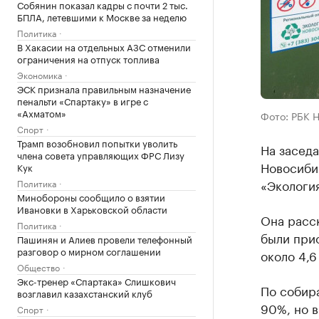
Собянин показал кадры с почти 2 тыс.
БПЛА, летевшими к Москве за неделю
Политика
В Хакасии на отдельных АЗС отменили
ограничения на отпуск топлива
Экономика
ЭСК признала правильным назначение
пенальти «Спартаку» в игре с
«Ахматом»
Фото: РБК 
Спорт
Трамп возобновил попытки уволить
На заседа
члена совета управляющих ФРС Лизу
Новосиби
Кук
«Экологи
Политика
Минобороны сообщило о взятии
Ивановки в Харьковской области
Она расск
Политика
были при
Пашинян и Алиев провели телефонный
разговор о мирном соглашении
около 4,6
Общество
Экс-тренер «Спартака» Слишкович
По собира
возглавил казахстанский клуб
90%, но 
Спорт