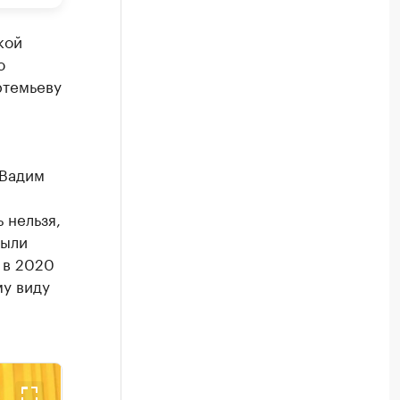
кой
ю
ртемьеву
 Вадим
 нельзя,
были
 в 2020
му виду