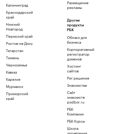
Размещение
Калининград
рекламы
Краснодарский
край
Другие
Нижний
продукты
Новгород
РБК
Пермский край
Облако для
бизнеса
Ростов-на-Дону
Корпоративный
Татарстан
регистратор
Тюмень
доменов
Черноземье
Хостинг
сайтов
Кавказ
Рег.решения
Карелия
Знакомства
Мурманск
Сайт
Приморский
знакомств
край
podbor.ru
РБК
Компании
РБК Курсы
Школа
управления