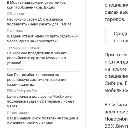
В Москве задержали работников
специалис
криптообменников. Видео
самая вы
Общество
городов.
Несколько стран ЕС отказались
поставлять Киеву ракеты для Patriot
Политика
Средн
Шадаев отверг идею создать отдельный
соста
мессенджер на «Госуслугах»
Технологии и медиа
На Украине предложили признать
При этом
российского артиста Музыченко
подтверди
угрозой
на новом
Политика
Как Газпромбанк перешел на
специалис
российскую систему управления
Сибирь, 
базами данных
мобильнос
РБК и Postgres Pro
Цена аналога доллара на Мосбирже
поднялась выше ₽82 впервые с конца
В Сибири 
марта
всех соис
Инвестиции
Новосиби
В США нашли риск появления трещин в
фюзеляже Boeing 737 Max
26%.Внутр