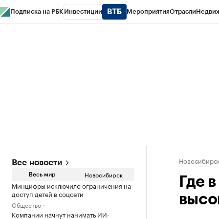
Подписка на РБК
Инвестиции
Мероприятия
Отрасли
Недви
РБК Курсы
РБК Life
Тренды
Визионеры
Национальные проекты
Горо
Спецпроекты СПб
Конференции СПб
Спецпроекты
Проверка конт
Новосибирс
Все новости
Новосибирск
Весь мир
Где 
Минцифры исключило ограничения на
доступ детей в соцсети
высо
Общество
Компании начнут нанимать ИИ-