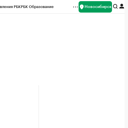
Новосибирск
вления РБК
РБК Образование
редитные рейтинги
Франшизы
Газета
ок наличной валюты