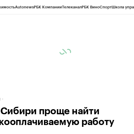
жимость
Autonews
РБК Компании
Телеканал
РБК Вино
Спорт
Школа упра
д
Стиль
Крипто
РБК Бизнес-среда
Дискуссионный клуб
Исследования
К
рагентов
Политика
Экономика
Бизнес
Технологии и медиа
Финансы
Рын
к
в Сибири проще найти
кооплачиваемую работу