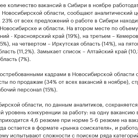
ее количество вакансий в Сибири в ноябре работода
в Новосибирской области, сообщают аналитический ц
к, 23% от всех предложений о работе в Сибири находи
Новосибирске и области. На втором месте по объему
ий - Красноярский край (19%), на третьем – Кемеро
15%), на четвертом – Иркутская область (14%), на пято
ласть (11,2%). Замыкает список – Алтайский край (10,
бласть (7%).
остребованными кадрами в Новосибирской области 
ты по продажам (34% от всех вакансий в ноябре), с
абочий персонал (15%).
ирской области, по данным аналитиков, сохраняется
 уровень конкуренции за работу: на одну вакансию 
приходится 4,6 резюме при норме 5-6 резюме на вак
да остается в формате «рынка соискателя», и работо
ему испытывают сложности с поиском ряда категори