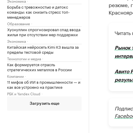
Экономика
резюме, 
Борьба с тревожностью и детокс
Краснояр
команды: как снизить стресс топ-
менеджеров
Образование
Хуснуллин спрогнозировал спад ввода
Читать 
жилья при отсутствии мер поддержки
Экономика
Китайская нейросеть Kimi K3 вышла за
Рынок 
пределы тестовой среды
интерв
Технологии и медиа
Как формируется отрасль
стратегических металлов в России
Авито 
Компании
резуль
11 мифов об ИИ в промышленности — и
как все устроено на практике
РБК и Yandex Cloud
Загрузить еще
Подпис
Facebo