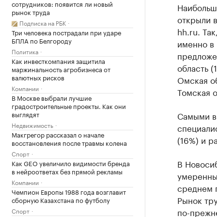
сотрудников: появится ли новый
Наибольш
рынок труда
открыли 
Подписка на РБК
hh.ru. Та
Три человека пострадали при ударе
БПЛА по Белгороду
именно в 
Политика
предложен
Как инвесткомпания защитила
область (
маржинальность агробизнеса от
валютных рисков
Омская об
Компании
Томская о
В Москве выбрали лучшие
градостроительные проекты. Как они
выглядят
Самыми в
Недвижимость
специалис
Макгрегор рассказал о начале
(16%) и р
восстановления после травмы колена
Спорт
В Новосиб
Как GEO увеличило видимости бренда
в нейроответах без прямой рекламы
умеренный
Компании
среднем 
Чемпион Европы 1988 года возглавит
Рынок тру
сборную Казахстана по футболу
по-прежн
Спорт