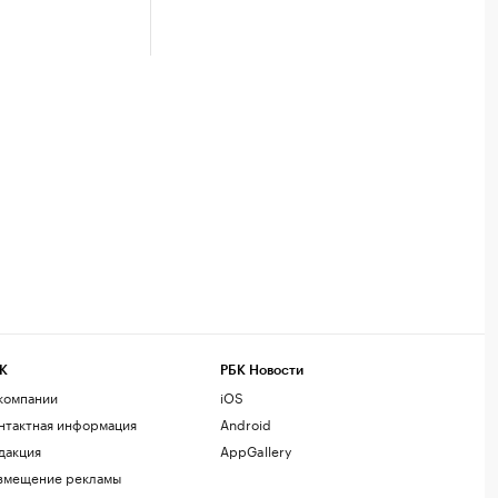
К
РБК Новости
компании
iOS
нтактная информация
Android
дакция
AppGallery
змещение рекламы