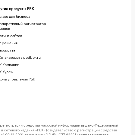
угие продукты РБК
лако для бизнеса
рпоративный регистратор
менов
стинг сайтов
г.решения
акомства
йт знакомств podbor.ru
К Компании
К Курсы
ола управления РБК
регистрации средства массовой информации выдано Федеральной
и сетевого издания «РБК» (свидетельство о регистрации средства
ор) 03.12.2021 за номером ЭЛ №ФС77-82385) сопровождаются