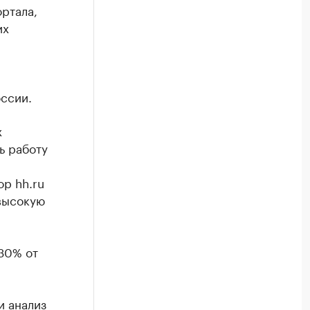
ртала,
их
оссии.
х
ь работу
р hh.ru
высокую
30% от
и анализ