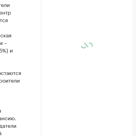
тели
ентр
тся
вская
м –
5%) и
остаются
троители
в
ансию.
датели
й