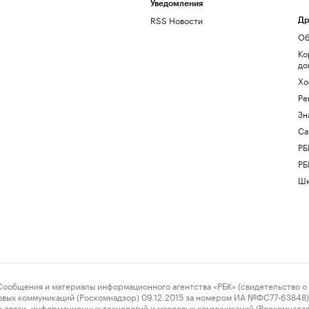
Уведомления
RSS Новости
Др
Об
Ко
до
Хо
Ре
Зн
Са
РБ
РБ
Шк
ения и материалы информационного агентства «РБК» (свидетельство о 
овых коммуникаций (Роскомнадзор) 09.12.2015 за номером ИА №ФС77-63848) 
 связи, информационных технологий и массовых коммуникаций (Роскомнадз