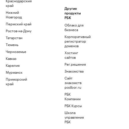
Краснодарский
край
Другие
Нижний
продукты
Новгород
РБК
Пермский край
Облако для
бизнеса
Ростов-на-Дону
Корпоративный
Татарстан
регистратор
Тюмень
доменов
Черноземье
Хостинг
сайтов
Кавказ
Рег.решения
Карелия
Знакомства
Мурманск
Сайт
Приморский
знакомств
край
podbor.ru
РБК
Компании
РБК Курсы
Школа
управления
РБК