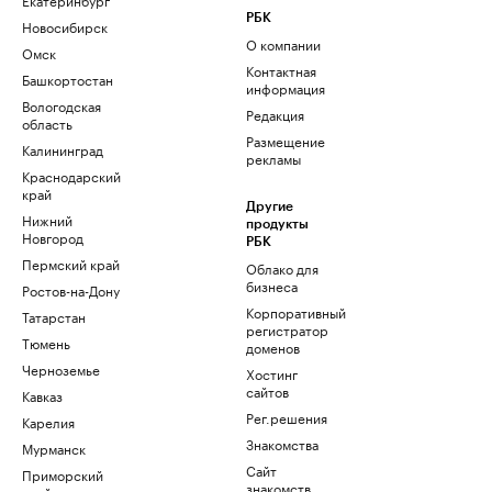
РБК
Новосибирск
О компании
Омск
Контактная
Башкортостан
информация
Вологодская
Редакция
область
Размещение
Калининград
рекламы
Краснодарский
край
Другие
Нижний
продукты
Новгород
РБК
Пермский край
Облако для
бизнеса
Ростов-на-Дону
Корпоративный
Татарстан
регистратор
Тюмень
доменов
Черноземье
Хостинг
сайтов
Кавказ
Рег.решения
Карелия
Знакомства
Мурманск
Сайт
Приморский
знакомств
край