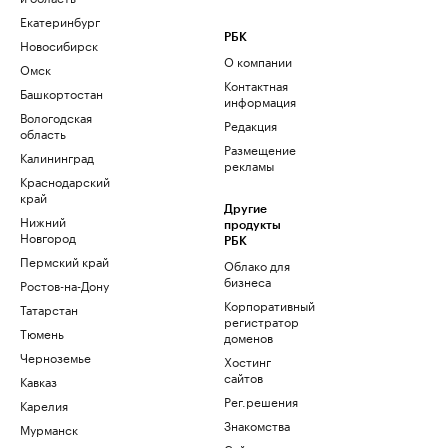
Екатеринбург
РБК
Новосибирск
О компании
Омск
Контактная
Башкортостан
информация
Вологодская
Редакция
область
Размещение
Калининград
рекламы
Краснодарский
край
Другие
Нижний
продукты
Новгород
РБК
Пермский край
Облако для
бизнеса
Ростов-на-Дону
Корпоративный
Татарстан
регистратор
Тюмень
доменов
Черноземье
Хостинг
сайтов
Кавказ
Рег.решения
Карелия
Знакомства
Мурманск