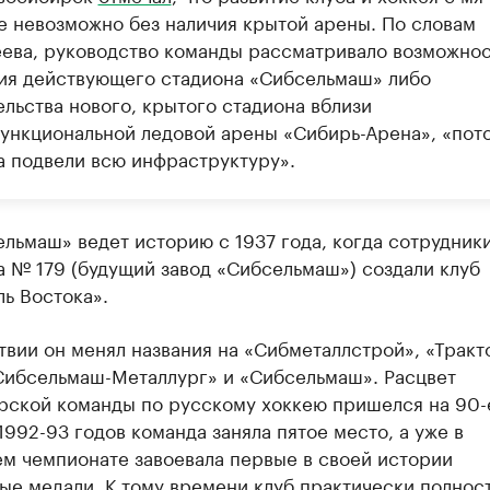
е невозможно без наличия крытой арены. По словам
ева, руководство команды рассматривало возможнос
ия действующего стадиона «Сибсельмаш» либо
ельства нового, крытого стадиона вблизи
ункциональной ледовой арены «Сибирь-Арена», «пот
да подвели всю инфраструктуру».
льмаш» ведет историю с 1937 года, когда сотрудник
 № 179 (будущий завод «Сибсельмаш») создали клуб
ь Востока».
вии он менял названия на «Сибметаллстрой», «Тракт
«Сибсельмаш-Металлург» и «Сибсельмаш». Расцвет
рской команды по русскому хоккею пришелся на 90-
1992-93 годов команда заняла пятое место, а уже в
м чемпионате завоевала первые в своей истории
ые медали. К тому времени клуб практически полнос