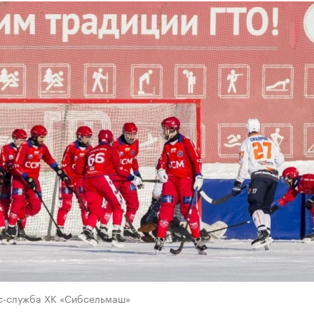
с-служба ХК «Сибсельмаш»