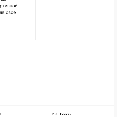
ортивной
яв свое
К
РБК Новости