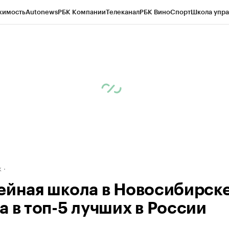
жимость
Autonews
РБК Компании
Телеканал
РБК Вино
Спорт
Школа упра
д
Стиль
Крипто
РБК Бизнес-среда
Дискуссионный клуб
Исследования
К
рагентов
Политика
Экономика
Бизнес
Технологии и медиа
Финансы
Рын
к
ейная школа в Новосибирск
а в топ-5 лучших в России