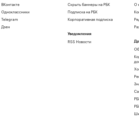
ВКонтакте
Скрыть баннеры на РБК
О 
Одноклассники
Подписка на РБК
Ко
Telegram
Корпоративная подписка
Ре
Дзен
Ра
Уведомления
RSS Новости
Др
Об
Ко
до
Хо
Ре
Зн
Са
РБ
РБ
Шк