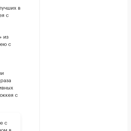
лучших в
ея с
» из
ею с
ми
 раза
ивных
оккея с
е с
чом в