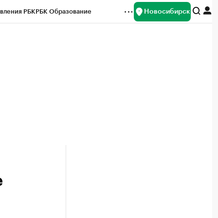
Новосибирск
вления РБК
РБК Образование
редитные рейтинги
Франшизы
Газета
ок наличной валюты
е