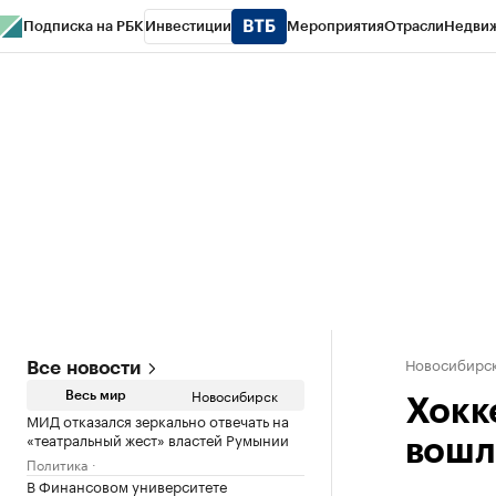
Подписка на РБК
Инвестиции
Мероприятия
Отрасли
Недви
РБК Курсы
РБК Life
Тренды
Визионеры
Национальные проекты
Горо
Спецпроекты СПб
Конференции СПб
Спецпроекты
Проверка конт
Новосибирс
Все новости
Новосибирск
Весь мир
Хокк
МИД отказался зеркально отвечать на
«театральный жест» властей Румынии
вошл
Политика
В Финансовом университете