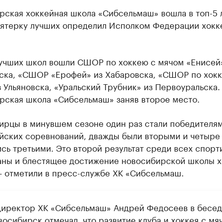
рская хоккейная школа «Сибсельмаш» вошла в топ-5 
Пятерку лучших определил Исполком Федерации хокк
лучших школ вошли СШОР по хоккею с мячом «Енисей
ска, «СШОР «Ерофей» из Хабаровска, «СШОР по хокк
 Ульяновска, «Уральский Трубник» из Первоуральска.
рская школа «Сибсельмаш» заняв второе место.
ирцы в минувшем сезоне один раз стали победителя
йских соревнований, дважды были вторыми и четыре
сь третьими. Это второй результат среди всех спорт
аны и блестящее достижение новосибирской школы х
— отметили в пресс-службе ХК «Сибсельмаш.
директор ХК «Сибсельмаш» Андрей Федосеев в бесед
восибирск
отмечал
, что развитие клуба и хоккея с мя