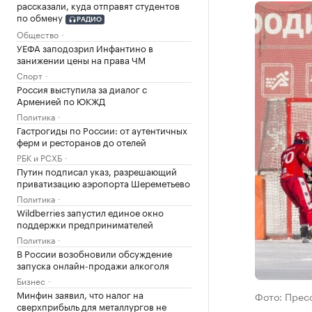
рассказали, куда отправят студентов
по обмену
РАДИО
Общество
УЕФА заподозрил Инфантино в
занижении цены на права ЧМ
Спорт
Россия выступила за диалог с
Арменией по ЮКЖД
Политика
Гастрогиды по России: от аутентичных
ферм и ресторанов до отелей
РБК и РСХБ
Путин подписал указ, разрешающий
приватизацию аэропорта Шереметьево
Политика
Wildberries запустил единое окно
поддержки предпринимателей
Политика
В России возобновили обсуждение
запуска онлайн-продажи алкоголя
Бизнес
Минфин заявил, что налог на
Фото: Прес
сверхприбыль для металлургов не