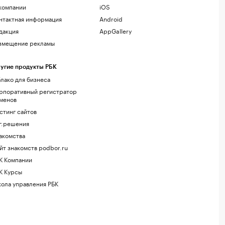
компании
iOS
нтактная информация
Android
дакция
AppGallery
змещение рекламы
угие продукты РБК
лако для бизнеса
рпоративный регистратор
менов
стинг сайтов
г.решения
акомства
йт знакомств podbor.ru
К Компании
К Курсы
ола управления РБК