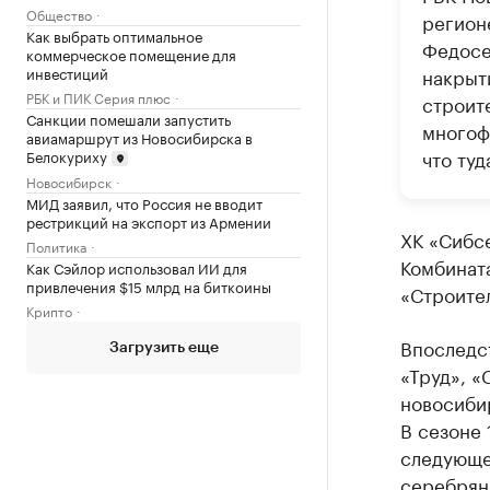
Общество
регион
Как выбрать оптимальное
Федосе
коммерческое помещение для
инвестиций
накрыт
РБК и ПИК Серия плюс
строит
Санкции помешали запустить
многоф
авиамаршрут из Новосибирска в
что ту
Белокуриху
Новосибирск
МИД заявил, что Россия не вводит
рестрикций на экспорт из Армении
ХК «Сибсе
Политика
Комбината
Как Сэйлор использовал ИИ для
привлечения $15 млрд на биткоины
«Строител
Крипто
Впоследст
Загрузить еще
«Труд», 
новосиби
В сезоне 
следующе
серебрян