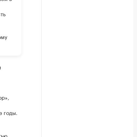
ть
ому
и
ор»,
е годы.
тью