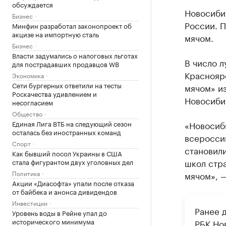
обсуждается
Новосиби
Бизнес
России. 
Минфин разработал законопроект об
акцизе на импортную сталь
мячом.
Бизнес
Власти задумались о налоговых льготах
В число 
для пострадавших продавцов WB
Краснояр
Экономика
Сети бургерных ответили на тесты
мячом» из
Роскачества удивлением и
Новосиби
несогласием
Общество
Единая Лига ВТБ на следующий сезон
«Новосиб
осталась без иностранных команд
всеросси
Спорт
становили
Как бывший посол Украины в США
школ стр
стала фигурантом двух уголовных дел
Политика
мячом», 
Акции «Диасофта» упали после отказа
от байбека и анонса дивидендов
Инвестиции
Ранее 
Уровень воды в Рейне упал до
исторического минимума
РБК Но