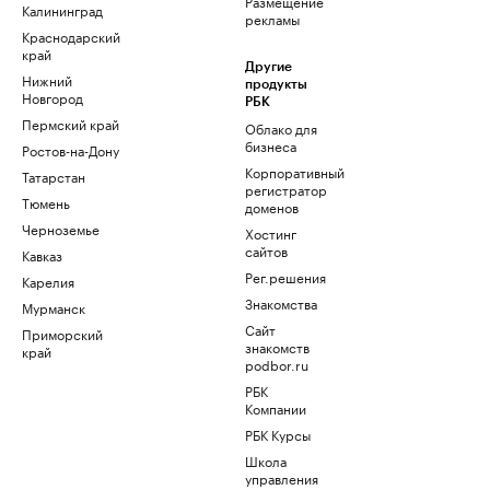
Размещение
Калининград
рекламы
Краснодарский
край
Другие
Нижний
продукты
Новгород
РБК
Пермский край
Облако для
бизнеса
Ростов-на-Дону
Корпоративный
Татарстан
регистратор
Тюмень
доменов
Черноземье
Хостинг
сайтов
Кавказ
Рег.решения
Карелия
Знакомства
Мурманск
Сайт
Приморский
знакомств
край
podbor.ru
РБК
Компании
РБК Курсы
Школа
управления