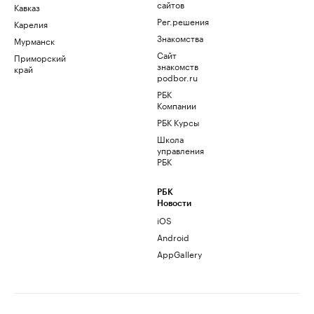
сайтов
Кавказ
Рег.решения
Карелия
Знакомства
Мурманск
Сайт
Приморский
знакомств
край
podbor.ru
РБК
Компании
РБК Курсы
Школа
управления
РБК
РБК
Новости
iOS
Android
AppGallery