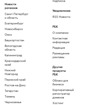
подписка
Новости
регионов
Уведомления
Санкт-Петербург
RSS Новости
и область
Екатеринбург
РБК
Новосибирск
О компании
Омск
Контактная
Башкортостан
информация
Вологодская
Редакция
область
Размещение
Калининград
рекламы
Краснодарский
край
Другие
Нижний
продукты
Новгород
РБК
Пермский край
Облако для
бизнеса
Ростов-на-Дону
Корпоративный
Татарстан
регистратор
Тюмень
доменов
Черноземье
Хостинг