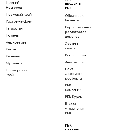
Нижний
продукты
Новгород
РБК
Пермский край
Облако для
бизнеса
Ростов-на-Дону
Корпоративный
Татарстан
регистратор
Тюмень
доменов
Черноземье
Хостинг
сайтов
Кавказ
Рег.решения
Карелия
Знакомства
Мурманск
Сайт
Приморский
знакомств
край
podbor.ru
РБК
Компании
РБК Курсы
Школа
управления
РБК
РБК